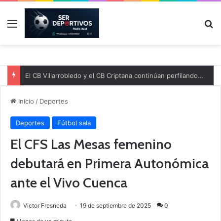
Menú
B
El CB Villarrobledo y el CB Criptana continúan perfilando sus plantillas
Inicio
/
Deportes
Deportes
Fútbol sala
El CFS Las Mesas femenino
debutará en Primera Autonómica
ante el Vivo Cuenca
Victor Fresneda
19 de septiembre de 2025
0