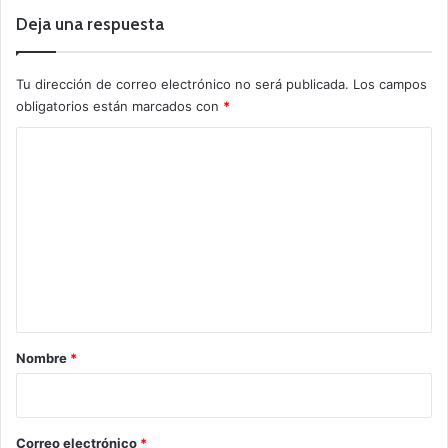
Deja una respuesta
Tu dirección de correo electrónico no será publicada.
Los campos
obligatorios están marcados con
*
C
o
m
e
n
t
a
r
Nombre
*
i
o
*
Correo electrónico
*