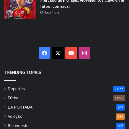
Mercado de Fichajes: Movimientos clave en el
fútbol comarcal
Hace 1 día
Facebook
X
YouTube
Instagram
TRENDING TOPICS
Deportes
7.677
Fútbol
1.093
LA PORTADA
514
Voleybol
229
Baloncesto
195