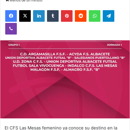
Menos de un minuto
Facebook
X
LinkedIn
Tumblr
Pinterest
Reddit
WhatsApp
Telegram
Viber
El CFS Las Mesas femenino ya conoce su destino en la