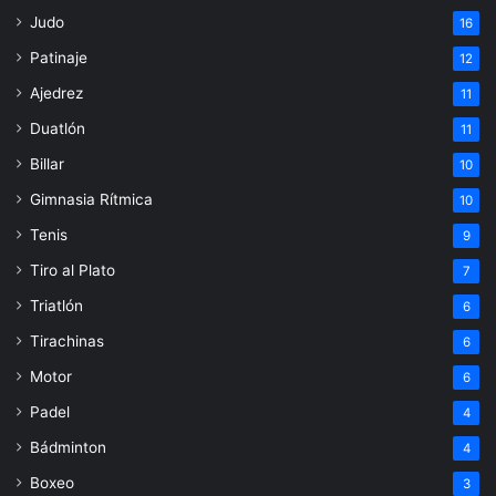
Judo
16
Patinaje
12
Ajedrez
11
Duatlón
11
Billar
10
Gimnasia Rítmica
10
Tenis
9
Tiro al Plato
7
Triatlón
6
Tirachinas
6
Motor
6
Padel
4
Bádminton
4
Boxeo
3