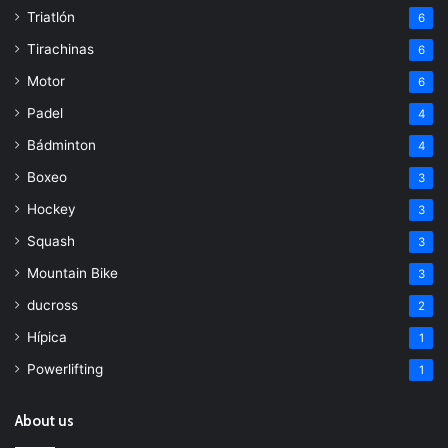
Triatlón
6
Tirachinas
6
Motor
6
Padel
4
Bádminton
4
Boxeo
3
Hockey
3
Squash
3
Mountain Bike
3
ducross
2
Hípica
1
Powerlifting
1
About us