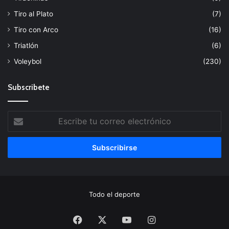
Tiro al Plato
(7)
Tiro con Arco
(16)
Triatlón
(6)
Voleybol
(230)
Subscribete
Escribe
tu
correo
electrónico
Todo el deporte
Facebook
X
YouTube
Instagram