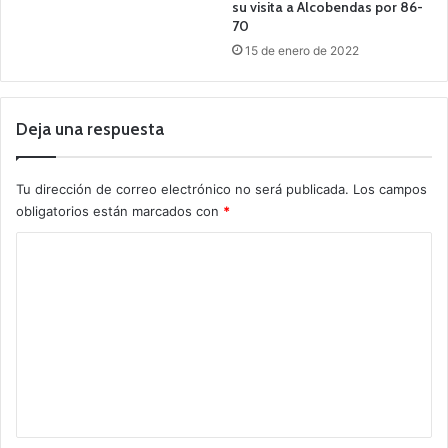
su visita a Alcobendas por 86-
70
15 de enero de 2022
Deja una respuesta
Tu dirección de correo electrónico no será publicada.
Los campos
obligatorios están marcados con
*
C
o
m
e
n
t
a