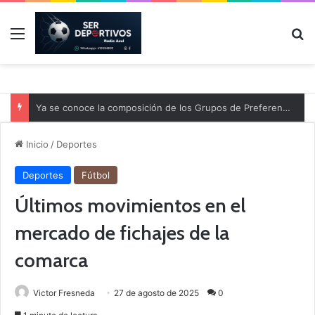
Menú
B
Ya se conoce la composición de los Grupos de Preferente y el calendario
Inicio
/
Deportes
Deportes
Fútbol
Últimos movimientos en el
mercado de fichajes de la
comarca
Victor Fresneda
27 de agosto de 2025
0