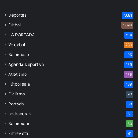
Deportes
7.681
Fútbol
1.096
LA PORTADA
514
Voleybol
230
Baloncesto
195
Agenda Deportiva
179
Atletismo
175
Fútbol sala
139
Ciclismo
90
Portada
88
pedroneras
61
Balonmano
60
Entrevista
41