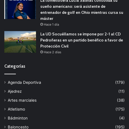
La tomellosera Lucía Salinas consolida su
sueño americano: será asistente de
entrenador de golf en Ohio mientras cursa su
máster
Hace 1 día
La UD Socuéllamos se impone por 2-1 al CD
Pedroñeras en un partido benéfico a favor de
Protección Civil
Hace 2 días
Categorías
Agenda Deportiva
(179)
Ajedrez
(11)
Artes marciales
(38)
Atletismo
(175)
Bádminton
(4)
Baloncesto
(195)