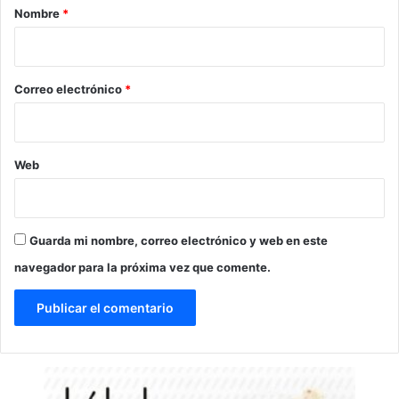
r
Nombre
*
i
o
*
Correo electrónico
*
Web
Guarda mi nombre, correo electrónico y web en este
navegador para la próxima vez que comente.