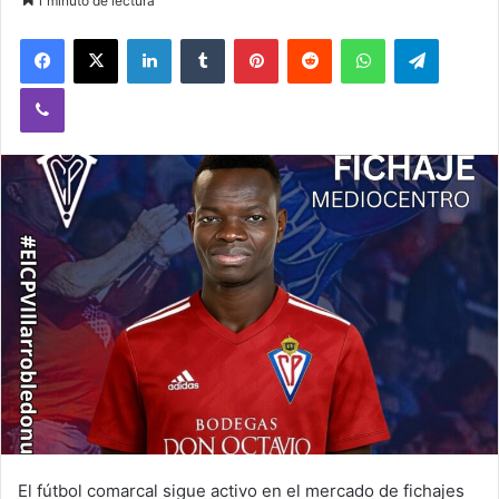
1 minuto de lectura
Facebook
X
LinkedIn
Tumblr
Pinterest
Reddit
WhatsApp
Telegram
Viber
El fútbol comarcal sigue activo en el mercado de fichajes