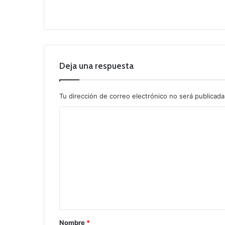
Deja una respuesta
Tu dirección de correo electrónico no será publicada
C
o
m
e
n
t
a
r
Nombre
*