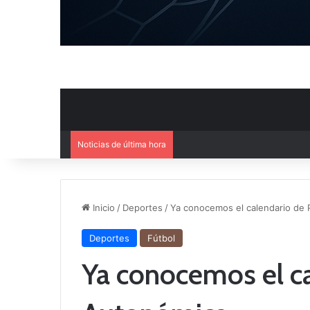
Noticias de última hora
Mercado de Fichajes: Movimie
Inicio
/
Deportes
/
Ya conocemos el calendario de 
Deportes
Fútbol
Ya conocemos el ca