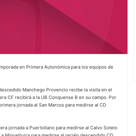
emporada en Primera Autonómica para los equipos de
n descedido Manchego Provencio recibe la visita en el
nera CF recibirá a la UB Conquense B en su campo. Por
 primera jornada al San Marcos para medirse al CD
imera jornada a Puertollano para medirse al Calvo Sotelo
a a Miguelturra para medirse al recién descendido CD