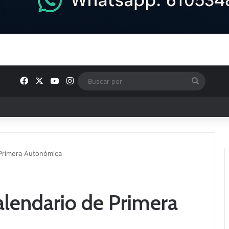
Facebook
X
YouTube
Instagram
Buscar
por
ntos clave en el fútbol comarcal
Primera Autonómica
lendario de Primera