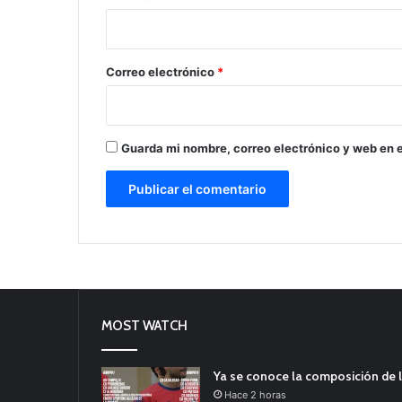
i
o
*
Correo electrónico
*
Guarda mi nombre, correo electrónico y web en 
MOST WATCH
Ya se conoce la composición de l
Hace 2 horas