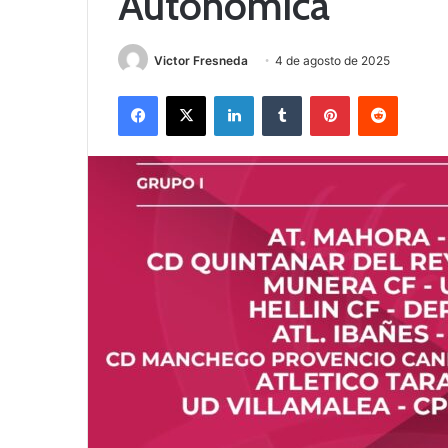
Autonómica
Victor Fresneda
4 de agosto de 2025
Facebook
X
LinkedIn
Tumblr
Pinterest
Reddit