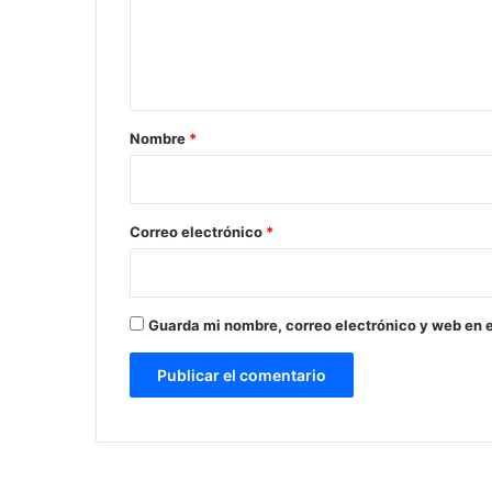
n
t
a
r
Nombre
*
i
o
*
Correo electrónico
*
Guarda mi nombre, correo electrónico y web en 