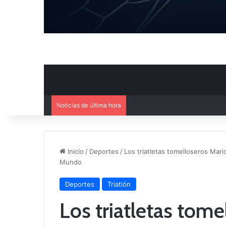
Noticias de última hora
Ya se conoce la composición d
Inicio
/
Deportes
/
Los triatletas tomelloseros Mari
Mundo
Deportes
Triatlón
Los triatletas tome