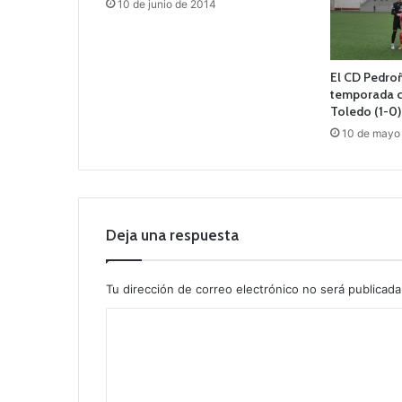
10 de junio de 2014
El CD Pedroñ
temporada co
Toledo (1-0)
10 de mayo
Deja una respuesta
Tu dirección de correo electrónico no será publicada
C
o
m
e