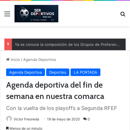
Menú
B
Ya se conoce la composición de los Grupos de Preferente y el calendario
Inicio
/
Agenda Deportiva
Agenda Deportiva
Deportes
LA PORTADA
Agenda deportiva del fin de
semana en nuestra comarca
Con la vuelta de los playoffs a Segunda RFEF
Victor Fresneda
19 de mayo de 2025
0
Menos de un minuto