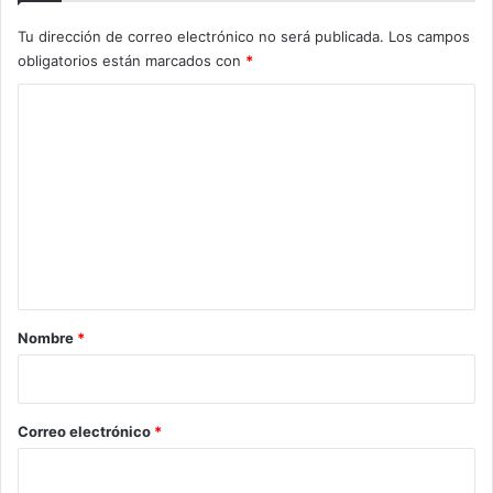
Tu dirección de correo electrónico no será publicada.
Los campos
obligatorios están marcados con
*
C
o
m
e
n
t
a
r
Nombre
*
i
o
*
Correo electrónico
*