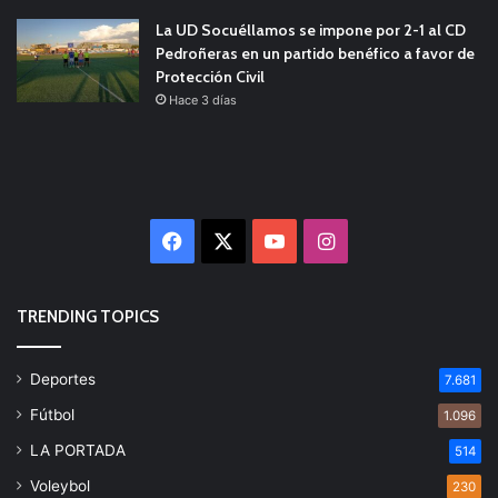
La UD Socuéllamos se impone por 2-1 al CD
Pedroñeras en un partido benéfico a favor de
Protección Civil
Hace 3 días
Facebook
X
YouTube
Instagram
TRENDING TOPICS
Deportes
7.681
Fútbol
1.096
LA PORTADA
514
Voleybol
230