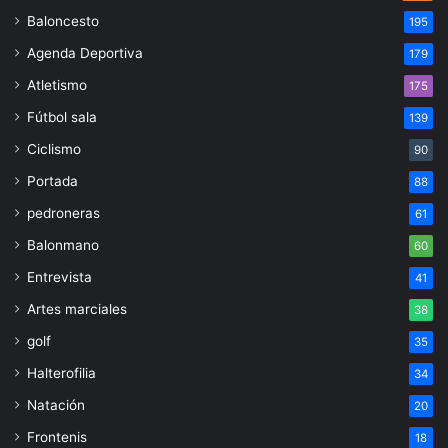
Baloncesto
195
Agenda Deportiva
179
Atletismo
175
Fútbol sala
139
Ciclismo
90
Portada
88
pedroneras
61
Balonmano
60
Entrevista
41
Artes marciales
38
golf
35
Halterofilia
34
Natación
20
Frontenis
18