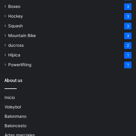
Boxeo
3
Hockey
3
Squash
3
Mountain Bike
3
ducross
2
Hípica
1
Powerlifting
1
About us
Inicio
Voleybol
Balonmano
Baloncesto
Artes marciales