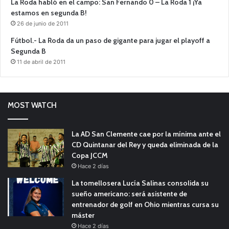
La Roda habló en el campo: San Fernando 0 – La Roda 1 ¡Ya
estamos en segunda B!
26 de junio de 2011
Fútbol.- La Roda da un paso de gigante para jugar el playoff a
Segunda B
11 de abril de 2011
MOST WATCH
La AD San Clemente cae por la mínima ante el
CD Quintanar del Rey y queda eliminada de la
Copa JCCM
Hace 2 días
La tomellosera Lucía Salinas consolida su
sueño americano: será asistente de
entrenador de golf en Ohio mientras cursa su
máster
Hace 2 días