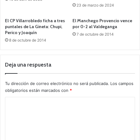
23 de marzo de 2024
El CP Villarrobledo ficha a tres
El Manchego Provencio vence
puntales de La Gineta: Chupi,
por 0-2 al Valdeganga
Perico y Joaquín
7 de octubre de 2014
8 de octubre de 2014
Deja una respuesta
Tu dirección de correo electrónico no será publicada.
Los campos
obligatorios están marcados con
*
C
o
m
e
n