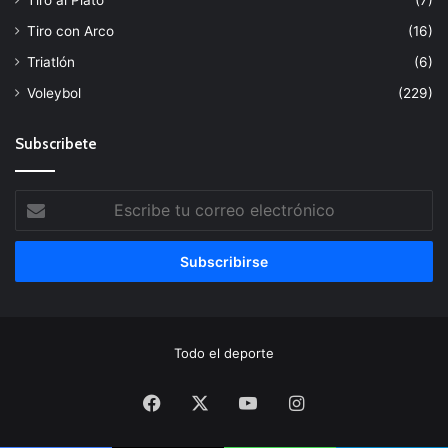
Tiro al Plato
(7)
Tiro con Arco
(16)
Triatlón
(6)
Voleybol
(229)
Subscribete
Escribe
tu
correo
electrónico
Todo el deporte
Facebook
X
YouTube
Instagram