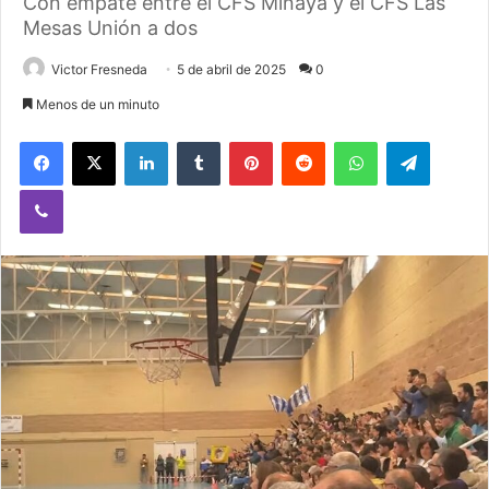
Con empate entre el CFS Minaya y el CFS Las
Mesas Unión a dos
Victor Fresneda
5 de abril de 2025
0
Menos de un minuto
Facebook
X
LinkedIn
Tumblr
Pinterest
Reddit
WhatsApp
Telegram
Viber