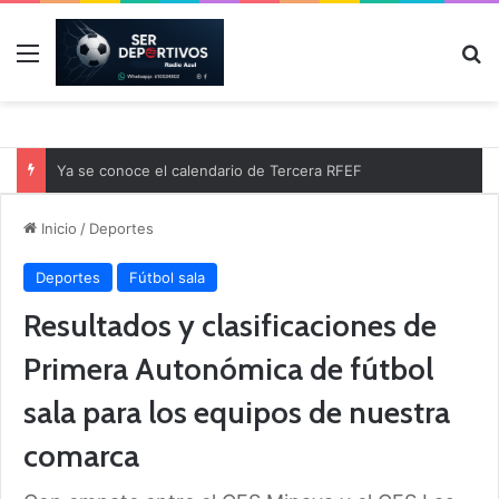
Menú
B
Ya se conoce el calendario de Tercera RFEF
Inicio
/
Deportes
Deportes
Fútbol sala
Resultados y clasificaciones de
Primera Autonómica de fútbol
sala para los equipos de nuestra
comarca