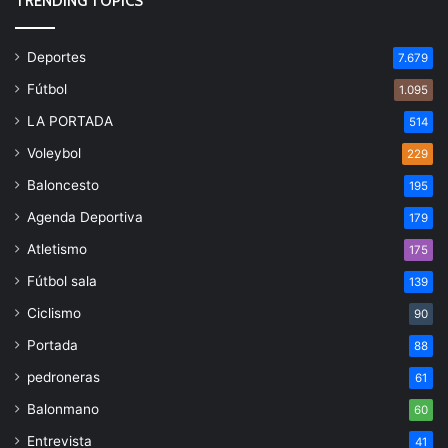
TRENDING TOPICS
Deportes
7.679
Fútbol
1.095
LA PORTADA
514
Voleybol
229
Baloncesto
195
Agenda Deportiva
179
Atletismo
175
Fútbol sala
139
Ciclismo
90
Portada
88
pedroneras
61
Balonmano
60
Entrevista
41