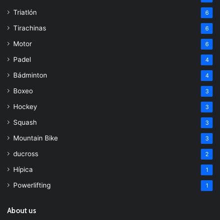
Triatlón
6
Tirachinas
6
Motor
6
Padel
4
Bádminton
4
Boxeo
3
Hockey
3
Squash
3
Mountain Bike
3
ducross
2
Hípica
1
Powerlifting
1
About us