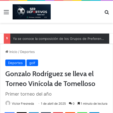
Menú
B
Ya se conoce la composición de los Grupos de Preferente y el calendario
Inicio
/
Deportes
Deportes
golf
Gonzalo Rodríguez se lleva el
Torneo Vinícola de Tomelloso
Primer torneo del año
Victor Fresneda
1 de abril de 2025
0
1 minuto de lectura
Facebook
X
LinkedIn
Tumblr
Pinterest
Reddit
WhatsApp
Telegram