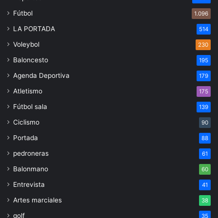
Fútbol
1.096
LA PORTADA
514
Voleybol
230
Baloncesto
195
Agenda Deportiva
179
Atletismo
175
Fútbol sala
139
Ciclismo
90
Portada
88
pedroneras
61
Balonmano
60
Entrevista
41
Artes marciales
38
golf
35