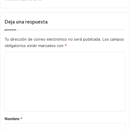
Deja una respuesta
Tu dirección de correo electrónico no será publicada.
Los campos
obligatorios están marcados con
*
C
o
m
e
n
t
a
r
Nombre
*
i