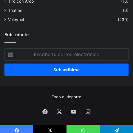
Tiro con Arco
(16)
Triatlón
(6)
Voleybol
(230)
Subscribete
Escribe
tu
correo
electrónico
Todo el deporte
Facebook
X
YouTube
Instagram