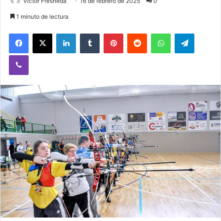
Victor Fresneda
16 de febrero de 2025
0
1 minuto de lectura
Facebook
X
LinkedIn
Tumblr
Pinterest
Reddit
WhatsApp
Telegram
Viber