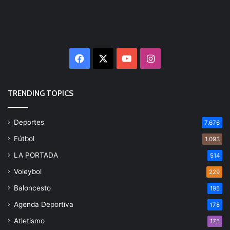
Facebook
X
YouTube
Instagram
TRENDING TOPICS
Deportes
7.676
Fútbol
1.093
LA PORTADA
514
Voleybol
229
Baloncesto
195
Agenda Deportiva
178
Atletismo
175