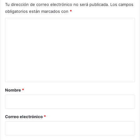
Tu dirección de correo electrónico no será publicada.
Los campos
obligatorios están marcados con
*
C
o
m
e
n
t
a
r
Nombre
*
i
o
*
Correo electrónico
*