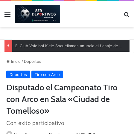
Menú
B
El Club Voleibol Kiele Socuéllamos anuncia el fichaje de la central norteamericana Morgan Thurlow para la temporada 2026/2027
Inicio
/
Deportes
Deportes
Tiro con Arco
Disputado el Campeonato Tiro
con Arco en Sala «Ciudad de
Tomelloso»
Con éxito participativo