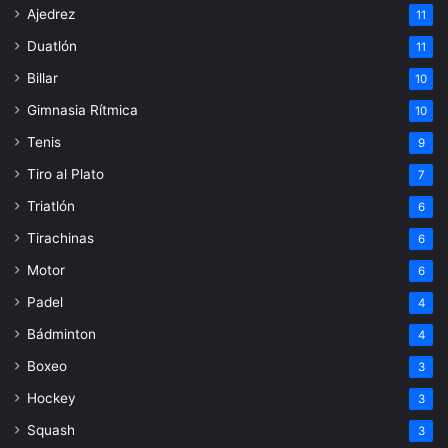
Ajedrez
11
Duatlón
11
Billar
10
Gimnasia Rítmica
10
Tenis
9
Tiro al Plato
7
Triatlón
6
Tirachinas
6
Motor
6
Padel
4
Bádminton
4
Boxeo
3
Hockey
3
Squash
3