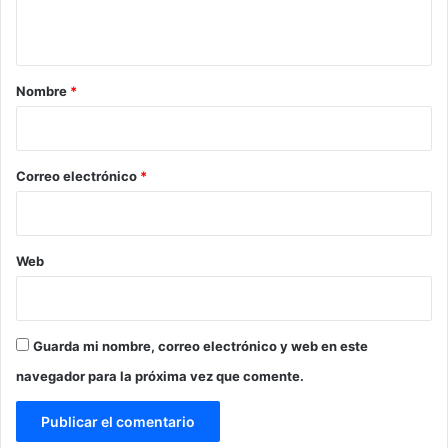
t
a
r
Nombre
*
i
o
*
Correo electrónico
*
Web
Guarda mi nombre, correo electrónico y web en este
navegador para la próxima vez que comente.