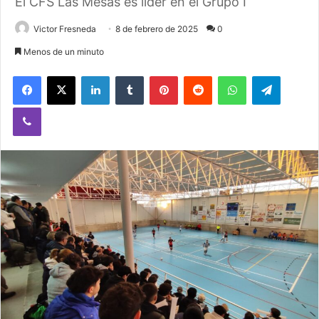
El CFS Las Mesas es líder en el Grupo I
Victor Fresneda
8 de febrero de 2025
0
Menos de un minuto
Facebook
X
LinkedIn
Tumblr
Pinterest
Reddit
WhatsApp
Telegram
Viber