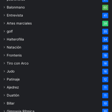
Balonmano
60
Entrevista
41
Artes marciales
38
golf
35
Halterofilia
34
Natación
20
Frontenis
18
Tiro con Arco
16
Judo
16
Patinaje
12
Ajedrez
11
Duatlón
11
Billar
10
Gimnasia Rítmica
10