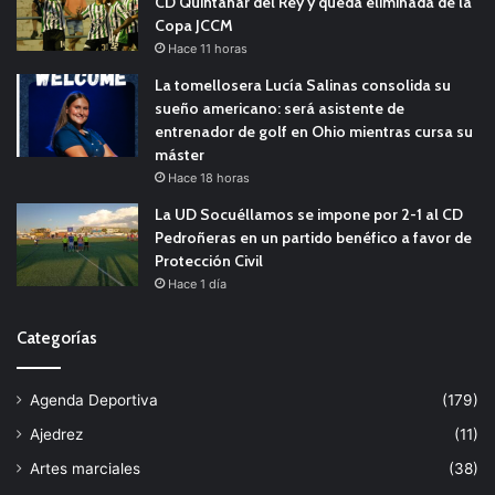
CD Quintanar del Rey y queda eliminada de la
Copa JCCM
Hace 11 horas
La tomellosera Lucía Salinas consolida su
sueño americano: será asistente de
entrenador de golf en Ohio mientras cursa su
máster
Hace 18 horas
La UD Socuéllamos se impone por 2-1 al CD
Pedroñeras en un partido benéfico a favor de
Protección Civil
Hace 1 día
Categorías
Agenda Deportiva
(179)
Ajedrez
(11)
Artes marciales
(38)