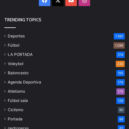
Facebook
X
YouTube
Instagram
TRENDING TOPICS
Deportes
7.681
Fútbol
1.096
LA PORTADA
514
Voleybol
230
Baloncesto
195
Agenda Deportiva
179
Atletismo
175
Fútbol sala
139
Ciclismo
90
Portada
88
pedroneras
61