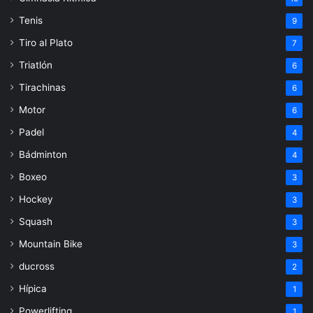
Tenis
9
Tiro al Plato
7
Triatlón
6
Tirachinas
6
Motor
6
Padel
4
Bádminton
4
Boxeo
3
Hockey
3
Squash
3
Mountain Bike
3
ducross
2
Hípica
1
Powerlifting
1