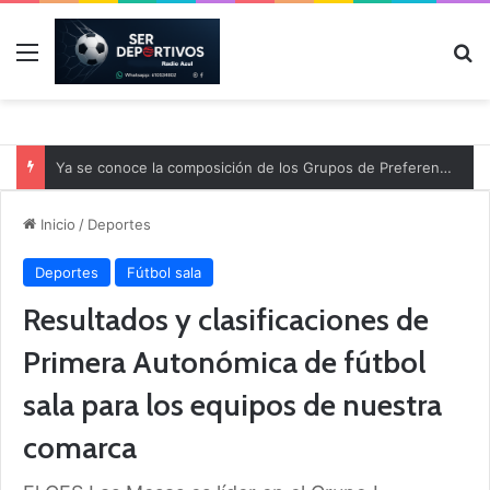
Menú
B
Ya se conoce la composición de los Grupos de Preferente y el calendario
Inicio
/
Deportes
Deportes
Fútbol sala
Resultados y clasificaciones de
Primera Autonómica de fútbol
sala para los equipos de nuestra
comarca