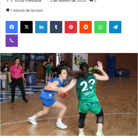
Victor Fresneda
2 de febrero de 2025
0
1 minuto de lectura
Facebook
X
LinkedIn
Tumblr
Pinterest
Reddit
WhatsApp
Telegram
Viber