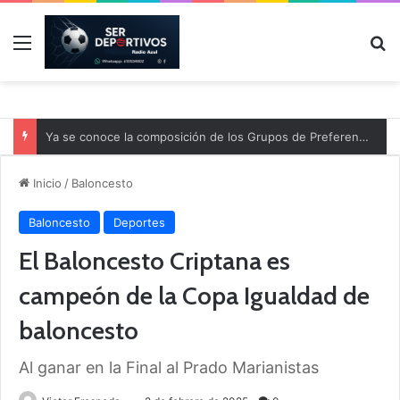
Menú
B
Ya se conoce la composición de los Grupos de Preferente y el calendario
Inicio
/
Baloncesto
Baloncesto
Deportes
El Baloncesto Criptana es
campeón de la Copa Igualdad de
baloncesto
Al ganar en la Final al Prado Marianistas