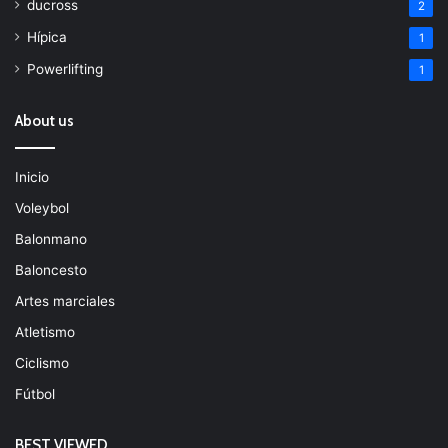
ducross
2
Hípica
1
Powerlifting
1
About us
Inicio
Voleybol
Balonmano
Baloncesto
Artes marciales
Atletismo
Ciclismo
Fútbol
BEST VIEWED