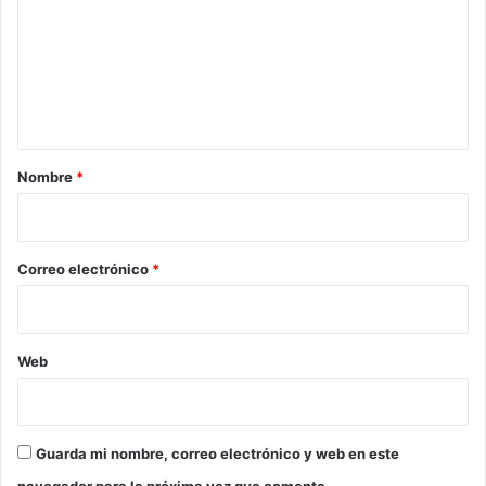
m
e
n
t
a
r
Nombre
*
i
o
*
Correo electrónico
*
Web
Guarda mi nombre, correo electrónico y web en este