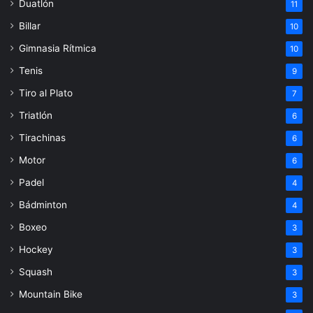
Duatlón
11
Billar
10
Gimnasia Rítmica
10
Tenis
9
Tiro al Plato
7
Triatlón
6
Tirachinas
6
Motor
6
Padel
4
Bádminton
4
Boxeo
3
Hockey
3
Squash
3
Mountain Bike
3