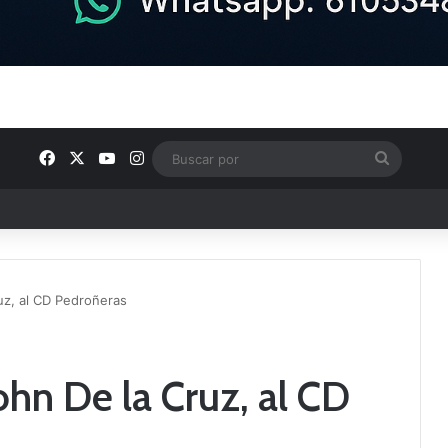
Facebook
X
YouTube
Instagram
Buscar
por
u plantilla con talento de la comarca
uz, al CD Pedroñeras
ohn De la Cruz, al CD