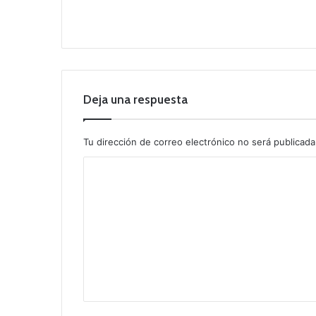
Deja una respuesta
Tu dirección de correo electrónico no será publicada
C
o
m
e
n
t
a
r