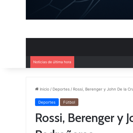
Noticias de última hora
El Cuenca Deportiva refuerza s
Inicio
/
Deportes
/
Rossi, Berenger y John De la Cr
Deportes
Fútbol
Rossi, Berenger y J