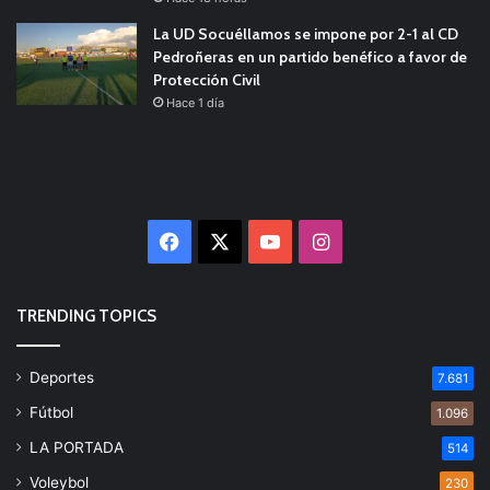
La UD Socuéllamos se impone por 2-1 al CD
Pedroñeras en un partido benéfico a favor de
Protección Civil
Hace 1 día
Facebook
X
YouTube
Instagram
TRENDING TOPICS
Deportes
7.681
Fútbol
1.096
LA PORTADA
514
Voleybol
230