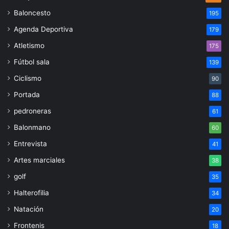
Baloncesto
195
Agenda Deportiva
179
Atletismo
175
Fútbol sala
139
Ciclismo
90
Portada
88
pedroneras
61
Balonmano
60
Entrevista
41
Artes marciales
38
golf
35
Halterofilia
34
Natación
20
Frontenis
18