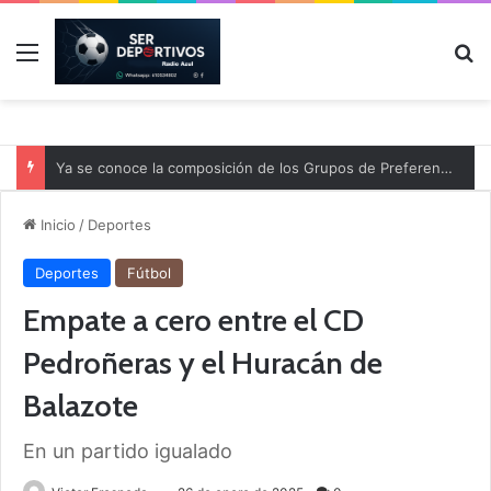
Menú
B
Ya se conoce la composición de los Grupos de Preferente y el calendario
Inicio
/
Deportes
Deportes
Fútbol
Empate a cero entre el CD
Pedroñeras y el Huracán de
Balazote
En un partido igualado