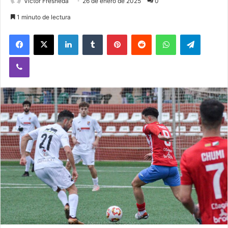
Victor Fresneda
26 de enero de 2025
0
1 minuto de lectura
Facebook
X
LinkedIn
Tumblr
Pinterest
Reddit
WhatsApp
Telegram
Viber