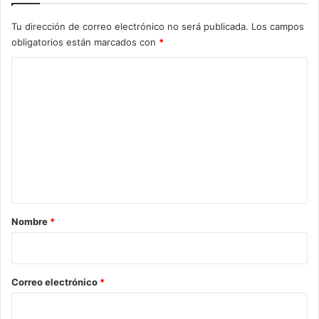
Tu dirección de correo electrónico no será publicada.
Los campos
obligatorios están marcados con
*
C
o
m
e
n
t
a
r
Nombre
*
i
o
*
Correo electrónico
*