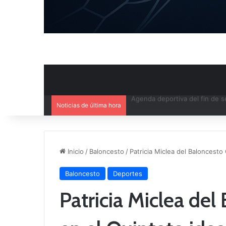
Noticias de última hora
Ya se conoce el calendario d
Inicio
/
Baloncesto
/
Patricia Miclea del Baloncesto 
Baloncesto
Deportes
Patricia Miclea del