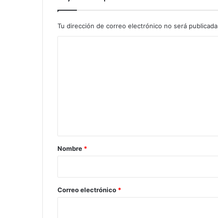
Tu dirección de correo electrónico no será publicada
C
o
m
e
n
t
a
r
Nombre
*
i
o
*
Correo electrónico
*