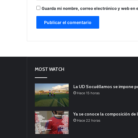
Guarda mi nombre, correo electrónico y web en 
MOST WATCH
La UD Socuéllamos se impone por 
Hace 15 horas
Ya se conoce la composición de l
Hace 22 horas