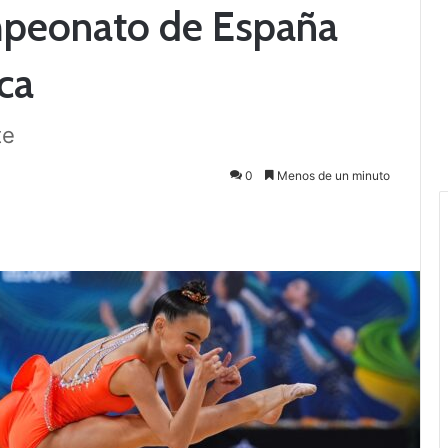
mpeonato de España
ca
te
0
Menos de un minuto