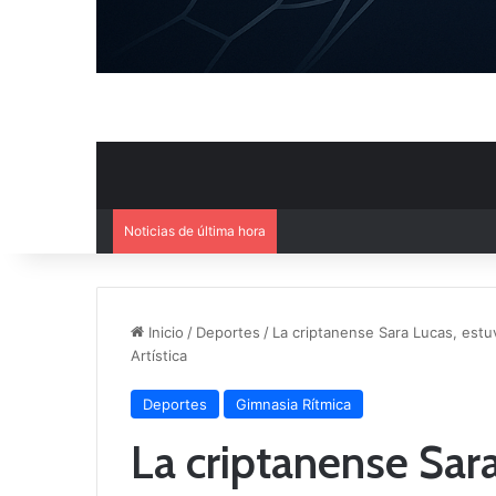
Noticias de última hora
Ya se conoce la composición d
Inicio
/
Deportes
/
La criptanense Sara Lucas, est
Artística
Deportes
Gimnasia Rítmica
La criptanense Sar