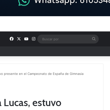
Facebook
X
YouTube
Instagram
Buscar
por
e los Grupos de Preferente y el calendario
uvo presente en el Campeonato de España de Gimnasia
a Lucas, estuvo