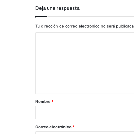
Deja una respuesta
Tu dirección de correo electrónico no será publicada
C
o
m
e
n
t
a
r
Nombre
*
i
o
*
Correo electrónico
*