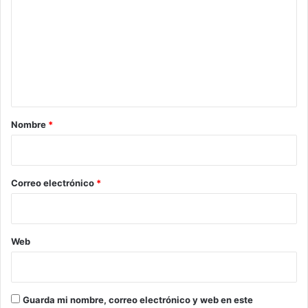
m
e
n
t
a
r
Nombre
*
i
o
*
Correo electrónico
*
Web
Guarda mi nombre, correo electrónico y web en este