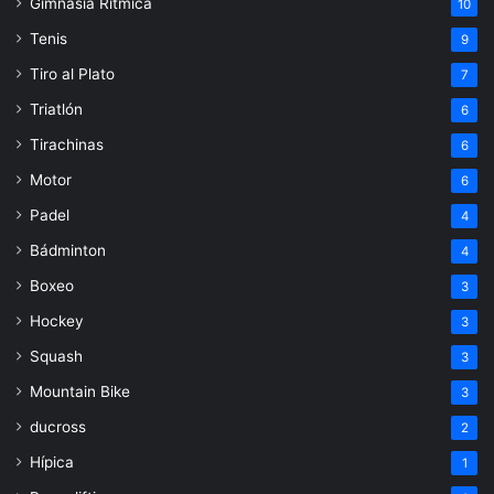
Gimnasia Rítmica
10
Tenis
9
Tiro al Plato
7
Triatlón
6
Tirachinas
6
Motor
6
Padel
4
Bádminton
4
Boxeo
3
Hockey
3
Squash
3
Mountain Bike
3
ducross
2
Hípica
1