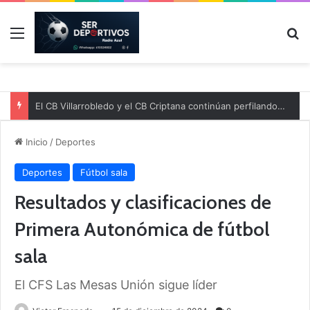
Menú
B
El CB Villarrobledo y el CB Criptana continúan perfilando sus plantillas
Inicio
/
Deportes
Deportes
Fútbol sala
Resultados y clasificaciones de
Primera Autonómica de fútbol
sala
El CFS Las Mesas Unión sigue líder