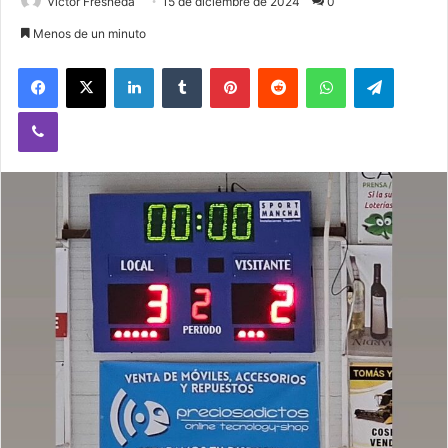
Victor Fresneda
15 de diciembre de 2024
0
Menos de un minuto
Facebook
X
LinkedIn
Tumblr
Pinterest
Reddit
WhatsApp
Telegram
Viber