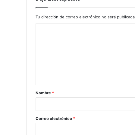
Tu dirección de correo electrónico no será publicada
C
o
m
e
n
t
a
r
Nombre
*
i
o
*
Correo electrónico
*