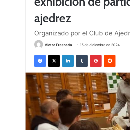
exhibición de part
ajedrez
Organizado por el Club de Ajedr
Victor Fresneda
15 de diciembre de 2024
Facebook
X
LinkedIn
Tumblr
Pinterest
Reddit