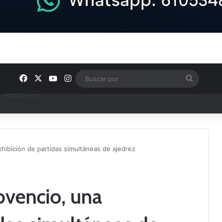
Facebook
X
YouTube
Instagram
Buscar
por
ntos clave en el fútbol comarcal
hibición de partidas simultáneas de ajedrez
ovencio, una