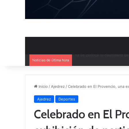
Noticias de última hora
Mercado de Fichajes: Movimie
Inicio
/
Ajedrez
/
Celebrado en El Provencio, una ex
Ajedrez
Deportes
Celebrado en El Pr