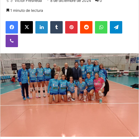
Victor Fresneda
8 de diciembre de 2024
0
1 minuto de lectura
Facebook
X
LinkedIn
Tumblr
Pinterest
Reddit
WhatsApp
Telegram
Viber