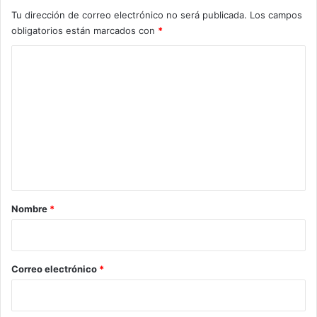
Tu dirección de correo electrónico no será publicada.
Los campos
obligatorios están marcados con
*
C
o
m
e
n
t
a
r
Nombre
*
i
o
*
Correo electrónico
*