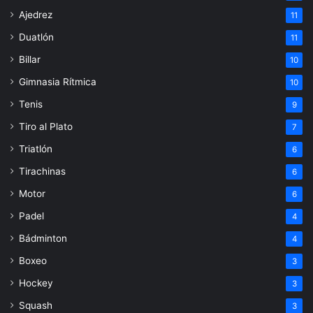
Ajedrez
11
Duatlón
11
Billar
10
Gimnasia Rítmica
10
Tenis
9
Tiro al Plato
7
Triatlón
6
Tirachinas
6
Motor
6
Padel
4
Bádminton
4
Boxeo
3
Hockey
3
Squash
3