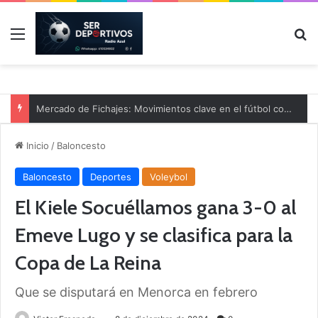
Menú
B
Mercado de Fichajes: Movimientos clave en el fútbol comarcal
Inicio
/
Baloncesto
Baloncesto
Deportes
Voleybol
El Kiele Socuéllamos gana 3-0 al
Emeve Lugo y se clasifica para la
Copa de La Reina
Que se disputará en Menorca en febrero