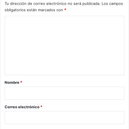
Tu dirección de correo electrónico no será publicada.
Los campos
obligatorios están marcados con
*
C
o
m
e
n
t
a
r
Nombre
*
i
o
*
Correo electrónico
*