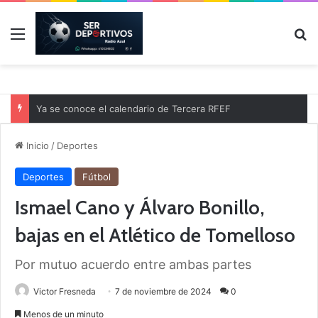
Menú
B
Ya se conoce el calendario de Tercera RFEF
Inicio
/
Deportes
Deportes
Fútbol
Ismael Cano y Álvaro Bonillo,
bajas en el Atlético de Tomelloso
Por mutuo acuerdo entre ambas partes
Victor Fresneda
7 de noviembre de 2024
0
Menos de un minuto