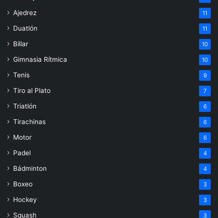
Ajedrez
11
Duatlón
11
Billar
10
Gimnasia Rítmica
10
Tenis
9
Tiro al Plato
7
Triatlón
6
Tirachinas
6
Motor
6
Padel
4
Bádminton
4
Boxeo
3
Hockey
3
Squash
3