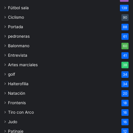
Fútbol sala
139
Ciclismo
90
Portada
88
pedroneras
61
Balonmano
60
Entrevista
41
Artes marciales
38
golf
34
Halterofilia
34
Natación
20
Frontenis
18
Tiro con Arco
16
Judo
16
Patinaje
12