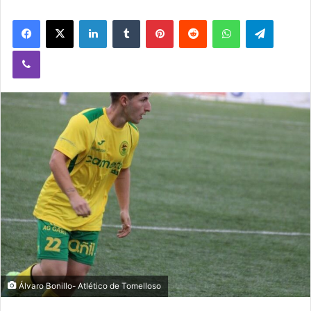
Facebook
X
LinkedIn
Tumblr
Pinterest
Reddit
WhatsApp
Telegram
Viber
Álvaro Bonillo- Atlético de Tomelloso