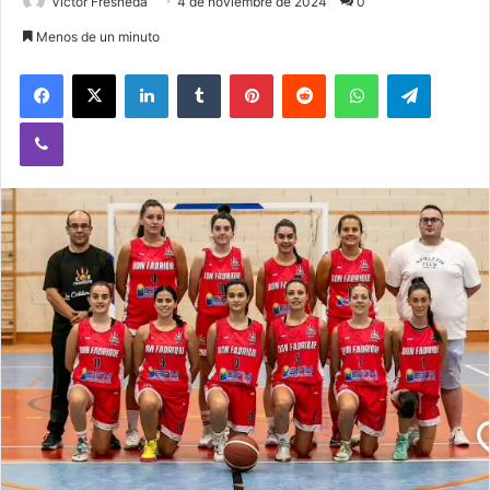
Victor Fresneda
4 de noviembre de 2024
0
Menos de un minuto
Facebook
X
LinkedIn
Tumblr
Pinterest
Reddit
WhatsApp
Telegram
Viber