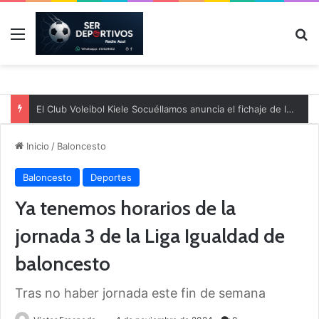
Menú
B
El Club Voleibol Kiele Socuéllamos anuncia el fichaje de la central norteamericana Morgan Thurlow para la temporada 2026/2027
Inicio
/
Baloncesto
Baloncesto
Deportes
Ya tenemos horarios de la
jornada 3 de la Liga Igualdad de
baloncesto
Tras no haber jornada este fin de semana