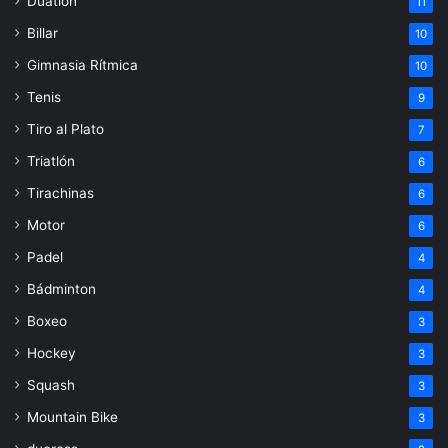
Duatlón
11
Billar
10
Gimnasia Rítmica
10
Tenis
9
Tiro al Plato
7
Triatlón
6
Tirachinas
6
Motor
6
Padel
4
Bádminton
4
Boxeo
3
Hockey
3
Squash
3
Mountain Bike
3