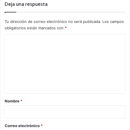
Deja una respuesta
Tu dirección de correo electrónico no será publicada.
Los campos
obligatorios están marcados con
*
C
o
m
e
n
t
a
r
Nombre
*
i
o
*
Correo electrónico
*