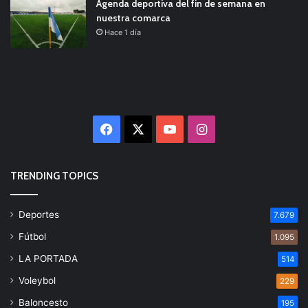
Agenda deportiva del fin de semana en
nuestra comarca
Hace 1 día
Facebook
X
YouTube
Instagram
TRENDING TOPICS
Deportes
7.679
Fútbol
1.095
LA PORTADA
514
Voleybol
229
Baloncesto
195