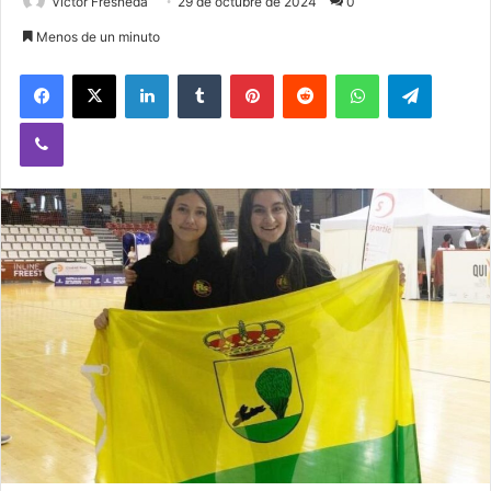
Victor Fresneda
29 de octubre de 2024
0
Menos de un minuto
Facebook
X
LinkedIn
Tumblr
Pinterest
Reddit
WhatsApp
Telegram
Viber