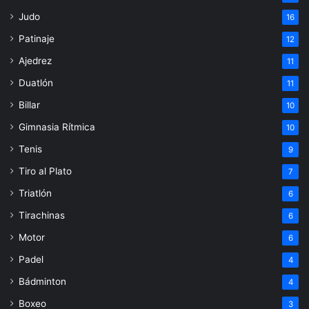
Judo
16
Patinaje
12
Ajedrez
11
Duatlón
11
Billar
10
Gimnasia Rítmica
10
Tenis
9
Tiro al Plato
7
Triatlón
6
Tirachinas
6
Motor
6
Padel
4
Bádminton
4
Boxeo
3