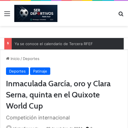
Menú
B
Ya se conoce el calendario de Tercera RFEF
Inicio
/
Deportes
Deportes
Patinaje
Inmaculada García, oro y Clara
Serna, quinta en el Quixote
World Cup
Competición internacional