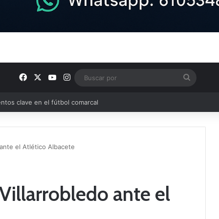
Facebook
X
YouTube
Instagram
Buscar
por
ptana continúan perfilando sus plantillas
 ante el Atlético Albacete
 Villarrobledo ante el