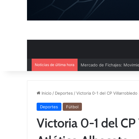
Noticias de última hora
El CB Villarrobledo y el CB Cri
Inicio
/
Deportes
/
Victoria 0-1 del CP Villarrobledo
Deportes
Fútbol
Victoria 0-1 del CP