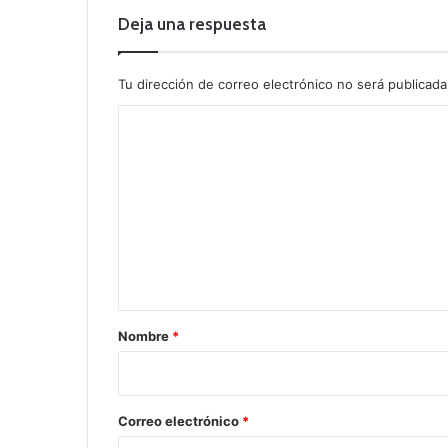
Deja una respuesta
Tu dirección de correo electrónico no será publicada
C
o
m
e
n
t
a
r
Nombre
*
i
o
*
Correo electrónico
*