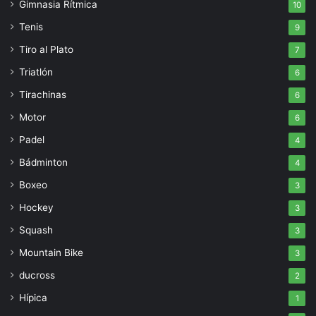
Gimnasia Rítmica
10
Tenis
9
Tiro al Plato
7
Triatlón
6
Tirachinas
6
Motor
6
Padel
4
Bádminton
4
Boxeo
3
Hockey
3
Squash
3
Mountain Bike
3
ducross
2
Hípica
1