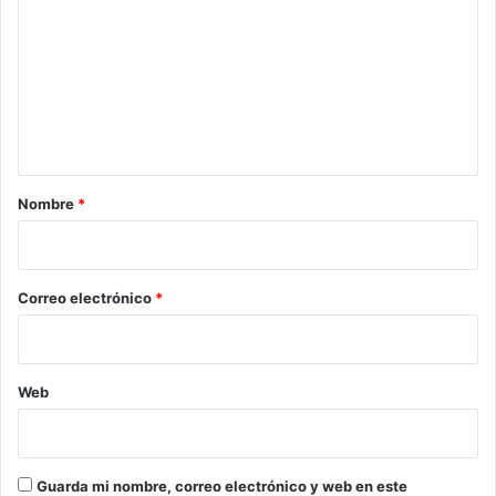
m
e
n
t
a
r
Nombre
*
i
o
*
Correo electrónico
*
Web
Guarda mi nombre, correo electrónico y web en este