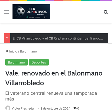
Menú
B
El CB Villarrobledo y el CB Criptana continúan perfilando sus plantillas
Inicio
/
Balonmano
Balonmano
Deportes
Vale, renovado en el Balonmano
Villarrobledo
El veterano central renueva una temporada
más
Victor Fresneda
8 de octubre de 2024
0