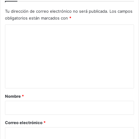
Tu dirección de correo electrónico no será publicada.
Los campos
obligatorios están marcados con
*
C
o
m
e
n
t
a
r
Nombre
*
i
o
*
Correo electrónico
*