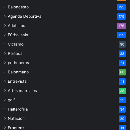
Baloncesto
195
Agenda Deportiva
179
Atletismo
175
Fútbol sala
139
Ciclismo
90
Portada
88
pedroneras
61
Balonmano
60
Entrevista
41
Artes marciales
38
golf
35
Halterofilia
34
Natación
20
Frontenis
18