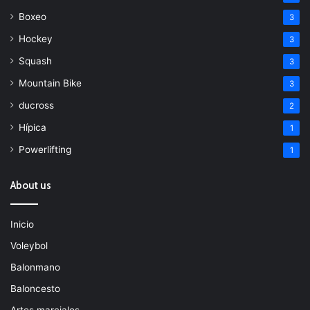
Boxeo
3
Hockey
3
Squash
3
Mountain Bike
3
ducross
2
Hípica
1
Powerlifting
1
About us
Inicio
Voleybol
Balonmano
Baloncesto
Artes marciales