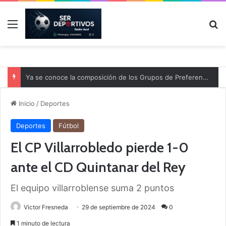
Menú
B
Ya se conoce la composición de los Grupos de Preferente y el calendario
Inicio
/
Deportes
Deportes
Fútbol
El CP Villarrobledo pierde 1-0
ante el CD Quintanar del Rey
El equipo villarroblense suma 2 puntos
Victor Fresneda
29 de septiembre de 2024
0
1 minuto de lectura