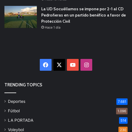
La UD Socuéllamos se impone por 2-1 al CD
Pedroñeras en un partido benéfico a favor de
Protección Civil
Hace 1 día
Facebook
X
YouTube
Instagram
TRENDING TOPICS
Deportes
7.681
Fútbol
1.096
LA PORTADA
514
Voleybol
230