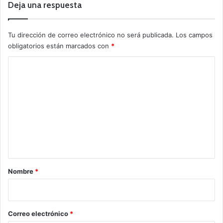
Deja una respuesta
Tu dirección de correo electrónico no será publicada.
Los campos
obligatorios están marcados con
*
C
o
m
e
n
t
a
r
Nombre
*
i
o
*
Correo electrónico
*