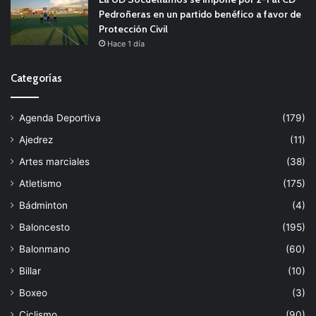
Pedroñeras en un partido benéfico a favor de
Protección Civil
Hace 1 día
Categorías
Agenda Deportiva
(179)
Ajedrez
(11)
Artes marciales
(38)
Atletismo
(175)
Bádminton
(4)
Baloncesto
(195)
Balonmano
(60)
Billar
(10)
Boxeo
(3)
Ciclismo
(90)