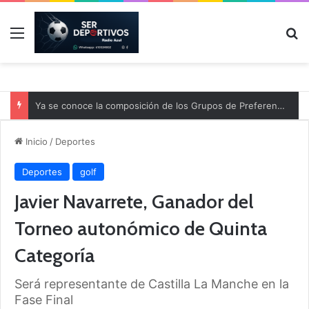
Menú
B
Ya se conoce la composición de los Grupos de Preferente y el calendario
Inicio
/
Deportes
Deportes
golf
Javier Navarrete, Ganador del
Torneo autonómico de Quinta
Categoría
Será representante de Castilla La Manche en la
Fase Final