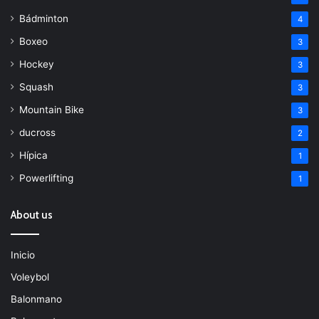
Bádminton
4
Boxeo
3
Hockey
3
Squash
3
Mountain Bike
3
ducross
2
Hípica
1
Powerlifting
1
About us
Inicio
Voleybol
Balonmano