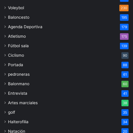
Voleybol
230
Baloncesto
195
Agenda Deportiva
179
Atletismo
175
Fútbol sala
139
Ciclismo
90
Portada
88
pedroneras
61
Balonmano
60
Entrevista
41
Artes marciales
38
golf
35
Halterofilia
34
Natación
20