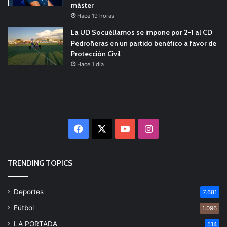
máster
Hace 19 horas
La UD Socuéllamos se impone por 2-1 al CD
Pedroñeras en un partido benéfico a favor de
Protección Civil
Hace 1 día
Facebook
X
YouTube
Instagram
TRENDING TOPICS
Deportes
7.681
Fútbol
1.096
LA PORTADA
514