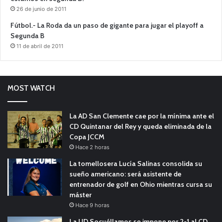
26 de junio de 2011
Fútbol.- La Roda da un paso de gigante para jugar el playoff a
Segunda B
11 de abril de 2011
MOST WATCH
La AD San Clemente cae por la mínima ante el
CD Quintanar del Rey y queda eliminada de la
Copa JCCM
Hace 2 horas
La tomellosera Lucía Salinas consolida su
sueño americano: será asistente de
entrenador de golf en Ohio mientras cursa su
máster
Hace 9 horas
La UD Socuéllamos se impone por 2-1 al CD