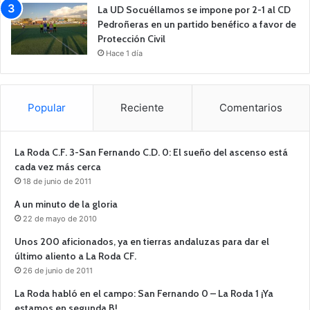
La UD Socuéllamos se impone por 2-1 al CD
Pedroñeras en un partido benéfico a favor de
Protección Civil
Hace 1 día
Popular
Reciente
Comentarios
La Roda C.F. 3-San Fernando C.D. 0: El sueño del ascenso está
cada vez más cerca
18 de junio de 2011
A un minuto de la gloria
22 de mayo de 2010
Unos 200 aficionados, ya en tierras andaluzas para dar el
último aliento a La Roda CF.
26 de junio de 2011
La Roda habló en el campo: San Fernando 0 – La Roda 1 ¡Ya
estamos en segunda B!