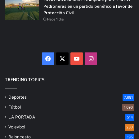
Pedroñeras en un partido benéfico a favor de
Protección Civil
Hace 1 día
Facebook
X
YouTube
Instagram
TRENDING TOPICS
Deportes
7.681
Fútbol
1.096
LA PORTADA
514
Voleybol
230
Baloncesto
195