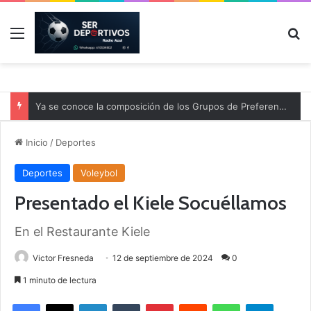
Menú
B
Ya se conoce la composición de los Grupos de Preferente y el calendario
Inicio
/
Deportes
Deportes
Voleybol
Presentado el Kiele Socuéllamos
En el Restaurante Kiele
Victor Fresneda
12 de septiembre de 2024
0
1 minuto de lectura
Facebook
X
LinkedIn
Tumblr
Pinterest
Reddit
WhatsApp
Telegram