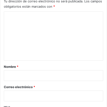
Tu dirección de correo electrónico no será publicada.
Los campos
obligatorios están marcados con
*
C
o
m
e
n
t
a
r
Nombre
*
i
o
*
Correo electrónico
*