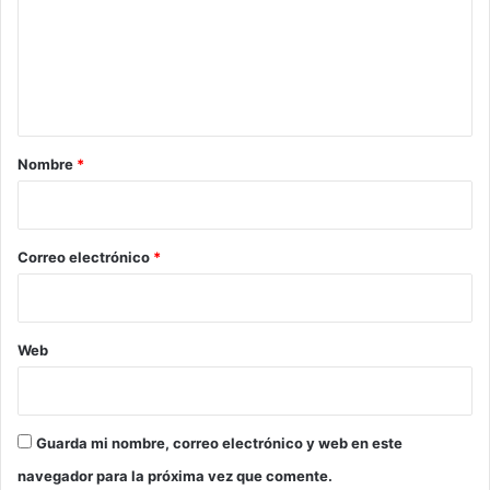
e
n
t
a
r
Nombre
*
i
o
*
Correo electrónico
*
Web
Guarda mi nombre, correo electrónico y web en este
navegador para la próxima vez que comente.