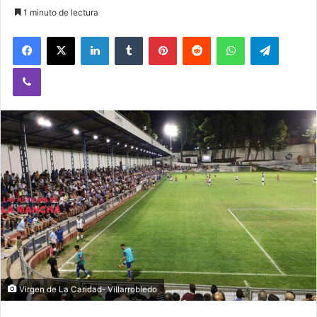
1 minuto de lectura
Facebook
X
LinkedIn
Tumblr
Pinterest
Reddit
WhatsApp
Telegram
Viber
Virgen de La Caridad- Villarrobledo