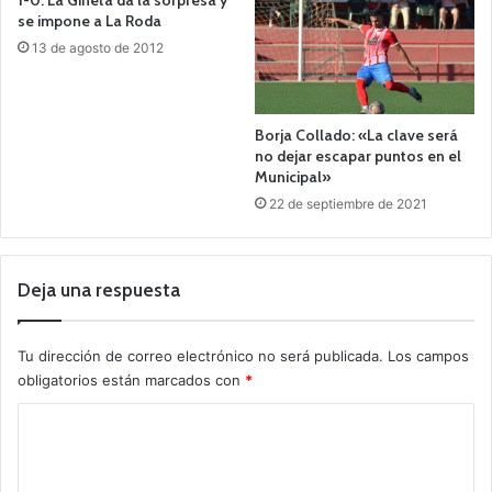
1-0: La Gineta da la sorpresa y
se impone a La Roda
13 de agosto de 2012
Borja Collado: «La clave será
no dejar escapar puntos en el
Municipal»
22 de septiembre de 2021
Deja una respuesta
Tu dirección de correo electrónico no será publicada.
Los campos
obligatorios están marcados con
*
C
o
m