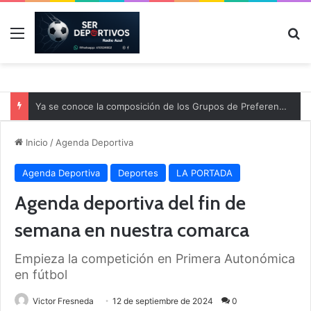
Menú
B
Ya se conoce la composición de los Grupos de Preferente y el calendario
Inicio
/
Agenda Deportiva
Agenda Deportiva
Deportes
LA PORTADA
Agenda deportiva del fin de
semana en nuestra comarca
Empieza la competición en Primera Autonómica
en fútbol
Victor Fresneda
12 de septiembre de 2024
0