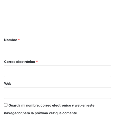
e
n
t
a
r
Nombre
*
i
o
*
Correo electrónico
*
Web
Guarda mi nombre, correo electrónico y web en este
navegador para la próxima vez que comente.