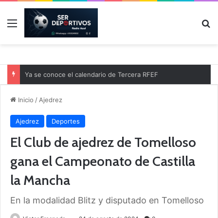
Menú
B
Ya se conoce el calendario de Tercera RFEF
Inicio
/
Ajedrez
Ajedrez
Deportes
El Club de ajedrez de Tomelloso
gana el Campeonato de Castilla
la Mancha
En la modalidad Blitz y disputado en Tomelloso