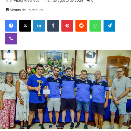
Victor Fresneda
24 de agosto de 2024
0
Menos de un minuto
Facebook
X
LinkedIn
Tumblr
Pinterest
Reddit
WhatsApp
Telegram
Viber