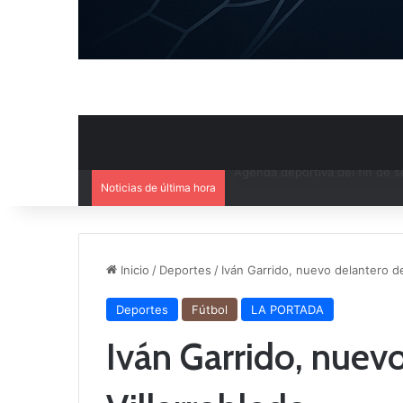
Noticias de última hora
Ya se conoce el calendario d
Inicio
/
Deportes
/
Iván Garrido, nuevo delantero de
Deportes
Fútbol
LA PORTADA
Iván Garrido, nuev