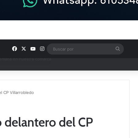
Facebook
X
YouTube
Instagram
Buscar
por
e Tercera RFEF
l CP Villarrobledo
o delantero del CP