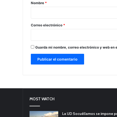
r
Nombre
*
i
o
*
Correo electrónico
*
Guarda mi nombre, correo electrónico y web en 
MOST WATCH
La UD Socuéllamos se impone por 