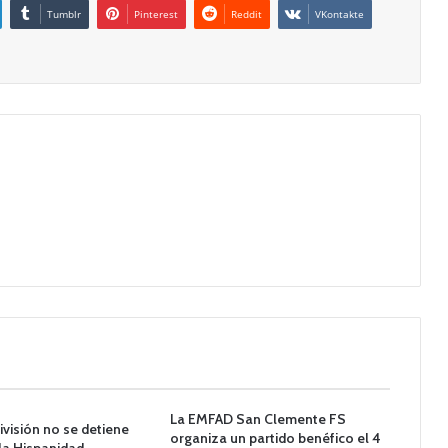
Tumblr
Pinterest
Reddit
VKontakte
La EMFAD San Clemente FS
ivisión no se detiene
organiza un partido benéfico el 4
 la Hispanidad