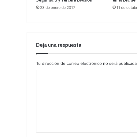
23 de enero de 2017
11 de octub
Deja una respuesta
Tu dirección de correo electrónico no será publicada
C
o
m
e
n
t
a