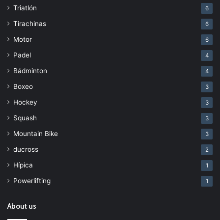
Triatlón
6
Tirachinas
6
Motor
6
Padel
4
Bádminton
4
Boxeo
3
Hockey
3
Squash
3
Mountain Bike
3
ducross
2
Hípica
1
Powerlifting
1
About us