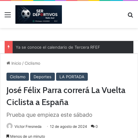
Menú
B
Ya se conoce el calendario de Tercera RFEF
Inicio
/
Ciclismo
Ciclismo
Deportes
LA PORTADA
José Félix Parra correrá La Vuelta
Ciclista a España
Prueba que empieza este sábado
Victor Fresneda
12 de agosto de 2024
0
Menos de un minuto