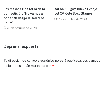
Las Mesas CF se retira de la
Karina Suligoy, nuevo fichaje
competición: “No vamos a
del CV Kiele Socuéllamos
poner en riesgo la salud de
13 de octubre de 2020
nadie”
20 de octubre de 2020
Deja una respuesta
Tu dirección de correo electrónico no será publicada.
Los campos
obligatorios están marcados con
*
C
o
m
e
n