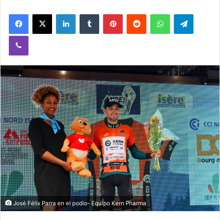
Facebook
X
LinkedIn
Tumblr
Pinterest
Reddit
WhatsApp
Telegram
Viber
José Félix Parra en el podio- Equipo Kern Pharma