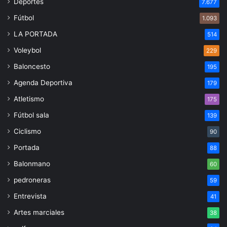
Deportes
7.677
Fútbol
1.093
LA PORTADA
514
Voleybol
229
Baloncesto
195
Agenda Deportiva
179
Atletismo
175
Fútbol sala
139
Ciclismo
90
Portada
88
Balonmano
60
pedroneras
59
Entrevista
41
Artes marciales
38