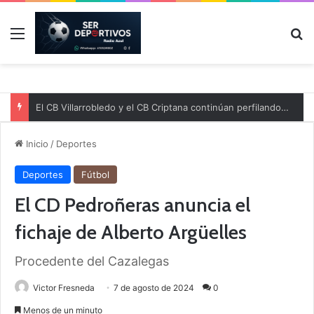
Menú
B
El CB Villarrobledo y el CB Criptana continúan perfilando sus plantillas
Inicio
/
Deportes
Deportes
Fútbol
El CD Pedroñeras anuncia el
fichaje de Alberto Argüelles
Procedente del Cazalegas
Victor Fresneda
7 de agosto de 2024
0
Menos de un minuto