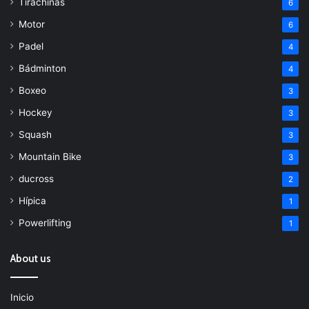
Tirachinas
6
Motor
6
Padel
4
Bádminton
4
Boxeo
3
Hockey
3
Squash
3
Mountain Bike
3
ducross
2
Hípica
1
Powerlifting
1
About us
Inicio