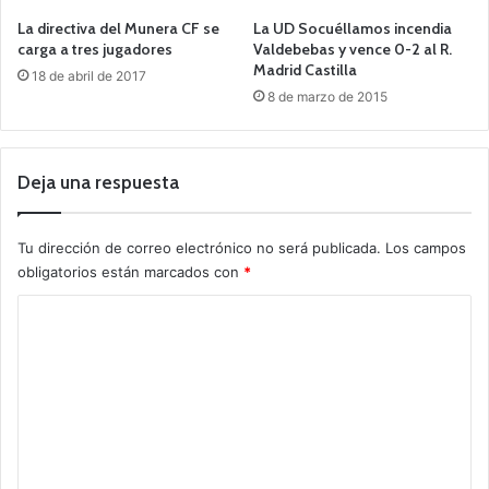
La directiva del Munera CF se
La UD Socuéllamos incendia
carga a tres jugadores
Valdebebas y vence 0-2 al R.
Madrid Castilla
18 de abril de 2017
8 de marzo de 2015
Deja una respuesta
Tu dirección de correo electrónico no será publicada.
Los campos
obligatorios están marcados con
*
C
o
m
e
n
t