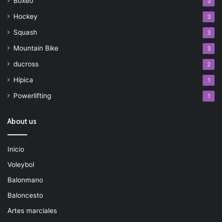
Boxeo
3
Hockey
3
Squash
3
Mountain Bike
3
ducross
2
Hípica
1
Powerlifting
1
About us
Inicio
Voleybol
Balonmano
Baloncesto
Artes marciales