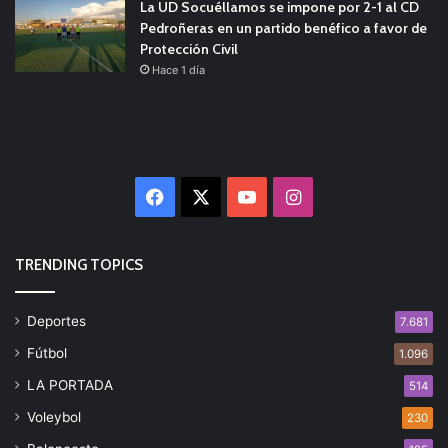
La UD Socuéllamos se impone por 2-1 al CD
Pedroñeras en un partido benéfico a favor de
Protección Civil
Hace 1 día
Facebook
X
YouTube
Instagram
TRENDING TOPICS
Deportes
7.681
Fútbol
1.096
LA PORTADA
514
Voleybol
230