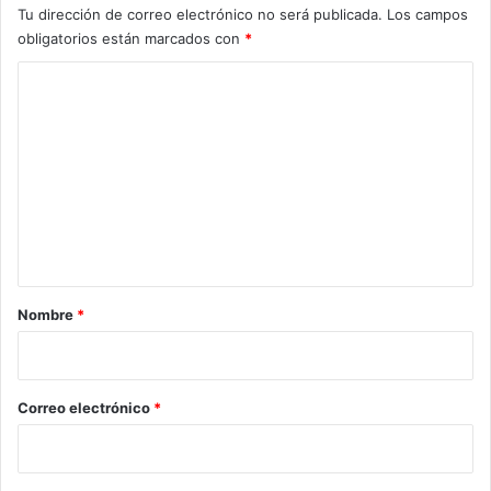
Tu dirección de correo electrónico no será publicada.
Los campos
obligatorios están marcados con
*
C
o
m
e
n
t
a
r
Nombre
*
i
o
*
Correo electrónico
*