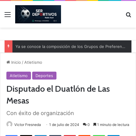
Menú
B
Ya se conoce la composición de los Grupos de Preferente y el calendario
Inicio
/
Atletismo
Atletismo
Deportes
Disputado el Duatlón de Las
Mesas
Con éxito de organización
Victor Fresneda
1 de julio de 2024
0
1 minuto de lectura
Facebook
X
LinkedIn
Tumblr
Pinterest
Reddit
WhatsApp
Telegram