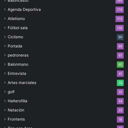
Baloncesto
195
Agenda Deportiva
179
Atletismo
175
Fútbol sala
139
Ciclismo
90
Portada
88
pedroneras
61
Balonmano
60
Entrevista
41
Artes marciales
38
golf
35
Halterofilia
34
Natación
20
Frontenis
18