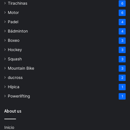
Tirachinas
6
Motor
6
Padel
4
Bádminton
4
Boxeo
3
Hockey
3
Squash
3
Mountain Bike
3
ducross
2
Hípica
1
Powerlifting
1
About us
Inicio