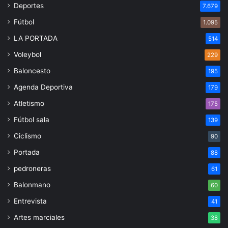
Deportes
7.679
Fútbol
1.095
LA PORTADA
514
Voleybol
229
Baloncesto
195
Agenda Deportiva
179
Atletismo
175
Fútbol sala
139
Ciclismo
90
Portada
88
pedroneras
61
Balonmano
60
Entrevista
41
Artes marciales
38