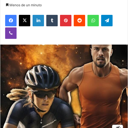
Menos de un minuto
Facebook
X
LinkedIn
Tumblr
Pinterest
Reddit
WhatsApp
Telegram
Viber