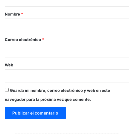
a
r
Nombre
*
i
o
*
Correo electrónico
*
Web
Guarda mi nombre, correo electrónico y web en este
navegador para la próxima vez que comente.