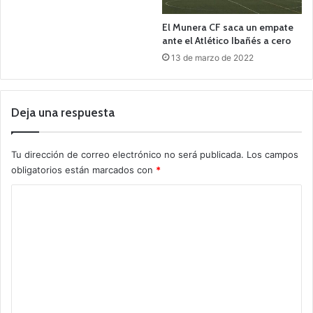
El Munera CF saca un empate
ante el Atlético Ibañés a cero
13 de marzo de 2022
Deja una respuesta
Tu dirección de correo electrónico no será publicada.
Los campos
obligatorios están marcados con
*
C
o
m
e
n
t