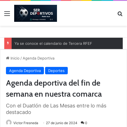
Menú
B
Ya se conoce el calendario de Tercera RFEF
Inicio
/
Agenda Deportiva
Agenda Deportiva
Deportes
Agenda deportiva del fin de
semana en nuestra comarca
Con el Duatlón de Las Mesas entre lo más
destacado
Victor Fresneda
27 de junio de 2024
0