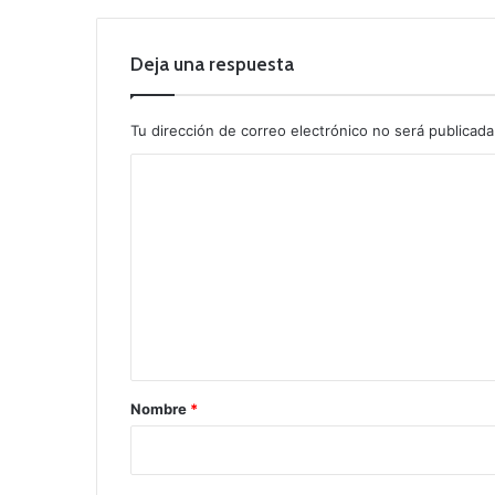
Deja una respuesta
Tu dirección de correo electrónico no será publicada
C
o
m
e
n
t
a
r
Nombre
*
i
o