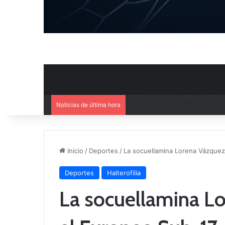
Noticias de última hora
El CB Villarrobledo y el CB Cri
Inicio
/
Deportes
/
La socuellamina Lorena Vázquez
Deportes
Halterofilia
La socuellamina L