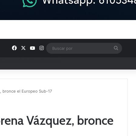
Facebook
X
YouTube
Instagram
Buscar
por
ptana continúan perfilando sus plantillas
, bronce el Europeo Sub-17
orena Vázquez, bronce