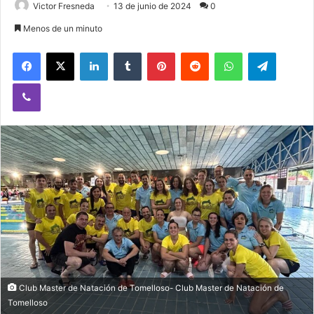
Victor Fresneda
13 de junio de 2024
0
Menos de un minuto
Facebook
X
LinkedIn
Tumblr
Pinterest
Reddit
WhatsApp
Telegram
Viber
Club Master de Natación de Tomelloso- Club Master de Natación de
Tomelloso