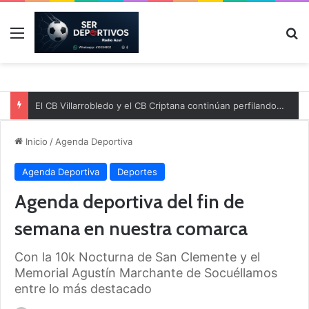
Menú
B
El CB Villarrobledo y el CB Criptana continúan perfilando sus plantillas
Inicio
/
Agenda Deportiva
Agenda Deportiva
Deportes
Agenda deportiva del fin de
semana en nuestra comarca
Con la 10k Nocturna de San Clemente y el
Memorial Agustín Marchante de Socuéllamos
entre lo más destacado