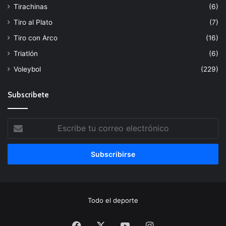
Tirachinas
(6)
Tiro al Plato
(7)
Tiro con Arco
(16)
Triatlón
(6)
Voleybol
(229)
Subscribete
Escribe
tu
correo
electrónico
Todo el deporte
Facebook
X
YouTube
Instagram