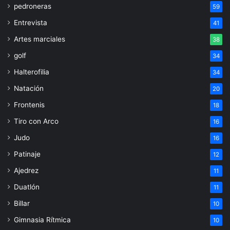
pedroneras
59
Entrevista
41
Artes marciales
38
golf
34
Halterofilia
34
Natación
20
Frontenis
18
Tiro con Arco
16
Judo
16
Patinaje
12
Ajedrez
11
Duatlón
11
Billar
10
Gimnasia Rítmica
10