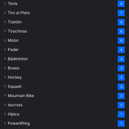
Tenis
9
Tiro al Plato
7
Triatlón
6
Tirachinas
6
Motor
6
Padel
4
Bádminton
4
Boxeo
3
Hockey
3
Squash
3
Mountain Bike
3
ducross
2
Hípica
1
Powerlifting
1