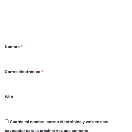
m
e
n
t
a
r
Nombre
*
i
o
*
Correo electrónico
*
Web
Guarda mi nombre, correo electrónico y web en este
navegador para la próxima vez que comente.