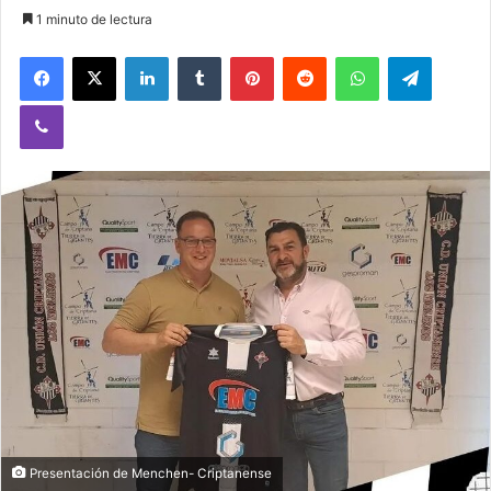
1 minuto de lectura
Facebook
X
LinkedIn
Tumblr
Pinterest
Reddit
WhatsApp
Telegram
Viber
Presentación de Menchen- Criptanense