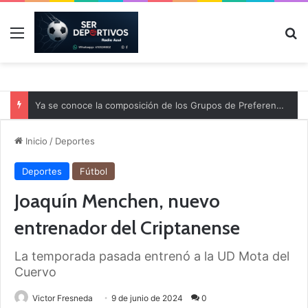
Menú
B
Ya se conoce la composición de los Grupos de Preferente y el calendario
Inicio
/
Deportes
Deportes
Fútbol
Joaquín Menchen, nuevo
entrenador del Criptanense
La temporada pasada entrenó a la UD Mota del
Cuervo
Victor Fresneda
9 de junio de 2024
0