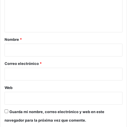
e
n
t
a
r
Nombre
*
i
o
*
Correo electrónico
*
Web
Guarda mi nombre, correo electrónico y web en este
navegador para la próxima vez que comente.