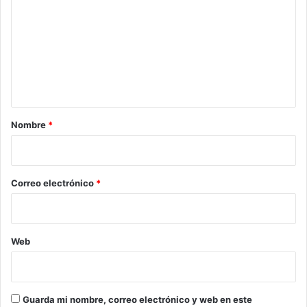
m
e
n
t
a
r
Nombre
*
i
o
*
Correo electrónico
*
Web
Guarda mi nombre, correo electrónico y web en este