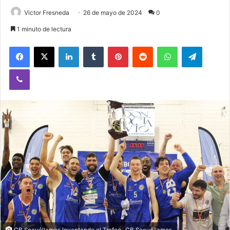
Victor Fresneda
26 de mayo de 2024
0
1 minuto de lectura
Facebook
X
LinkedIn
Tumblr
Pinterest
Reddit
WhatsApp
Telegram
Viber
CB Socuéllamos levantando el Trofeo- CB Socuéllamos