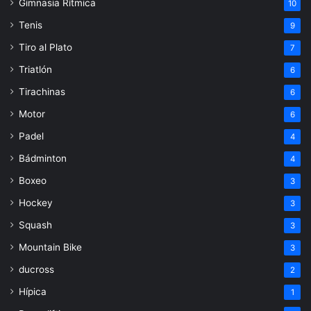
Gimnasia Rítmica
10
Tenis
9
Tiro al Plato
7
Triatlón
6
Tirachinas
6
Motor
6
Padel
4
Bádminton
4
Boxeo
3
Hockey
3
Squash
3
Mountain Bike
3
ducross
2
Hípica
1