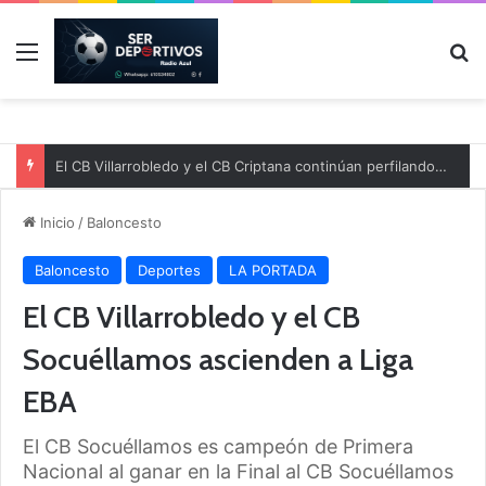
Menú
B
El CB Villarrobledo y el CB Criptana continúan perfilando sus plantillas
Inicio
/
Baloncesto
Baloncesto
Deportes
LA PORTADA
El CB Villarrobledo y el CB
Socuéllamos ascienden a Liga
EBA
El CB Socuéllamos es campeón de Primera
Nacional al ganar en la Final al CB Socuéllamos