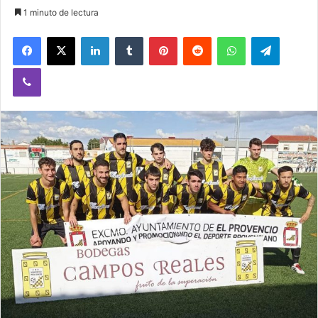
1 minuto de lectura
Facebook
X
LinkedIn
Tumblr
Pinterest
Reddit
WhatsApp
Telegram
Viber