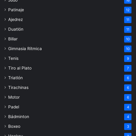
Judo
16
Patinaje
12
Ajedrez
11
Duatlón
11
Billar
10
Gimnasia Rítmica
10
Tenis
9
Tiro al Plato
7
Triatlón
6
Tirachinas
6
Motor
6
Padel
4
Bádminton
4
Boxeo
3