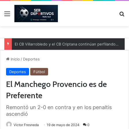
Menú
B
El CB Villarrobledo y el CB Criptana continúan perfilando sus plantillas
Inicio
/
Deportes
Deportes
Fútbol
El Manchego Provencio es de
Preferente
Remontó un 2-0 en contra y en los penaltis
ascendió
Victor Fresneda
19 de mayo de 2024
0