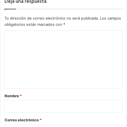
Deja una respuesta
Tu dirección de correo electrónico no será publicada.
Los campos
obligatorios están marcados con
*
C
o
m
e
n
t
a
r
Nombre
*
i
o
*
Correo electrónico
*