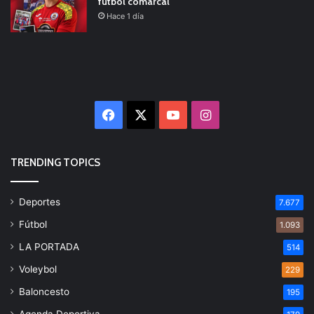
fútbol comarcal
Hace 1 día
Facebook
X
YouTube
Instagram
TRENDING TOPICS
Deportes
7.677
Fútbol
1.093
LA PORTADA
514
Voleybol
229
Baloncesto
195