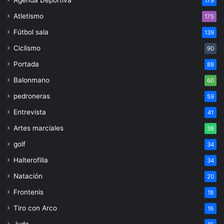
Agenda Deportiva
179
Atletismo
175
Fútbol sala
139
Ciclismo
90
Portada
88
Balonmano
60
pedroneras
59
Entrevista
41
Artes marciales
38
golf
34
Halterofilia
34
Natación
20
Frontenis
18
Tiro con Arco
16