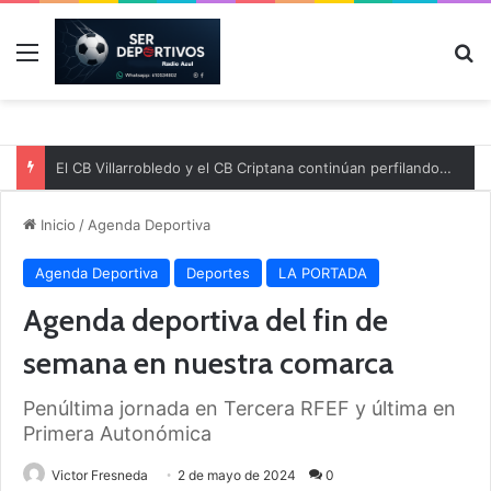
Menú
B
El CB Villarrobledo y el CB Criptana continúan perfilando sus plantillas
Inicio
/
Agenda Deportiva
Agenda Deportiva
Deportes
LA PORTADA
Agenda deportiva del fin de
semana en nuestra comarca
Penúltima jornada en Tercera RFEF y última en
Primera Autonómica
Victor Fresneda
2 de mayo de 2024
0