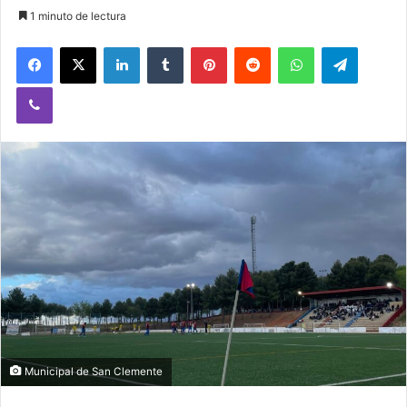
1 minuto de lectura
Facebook
X
LinkedIn
Tumblr
Pinterest
Reddit
WhatsApp
Telegram
Viber
Municipal de San Clemente