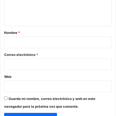
e
n
t
a
r
Nombre
*
i
o
*
Correo electrónico
*
Web
Guarda mi nombre, correo electrónico y web en este
navegador para la próxima vez que comente.