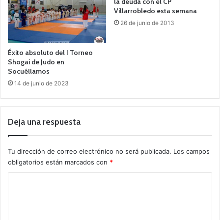
la deuda con el CP
Villarrobledo esta semana
26 de junio de 2013
Éxito absoluto del I Torneo
Shogai de Judo en
Socuéllamos
14 de junio de 2023
Deja una respuesta
Tu dirección de correo electrónico no será publicada.
Los campos
obligatorios están marcados con
*
C
o
m