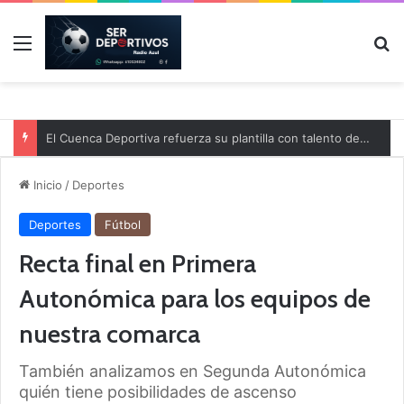
Menú
B
El Cuenca Deportiva refuerza su plantilla con talento de la comarca
Inicio
/
Deportes
Deportes
Fútbol
Recta final en Primera
Autonómica para los equipos de
nuestra comarca
También analizamos en Segunda Autonómica
quién tiene posibilidades de ascenso