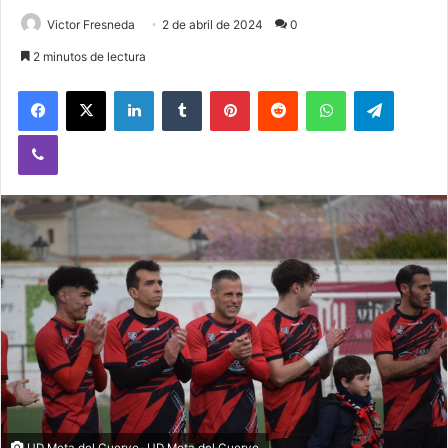
Victor Fresneda
2 de abril de 2024
0
2 minutos de lectura
Facebook
X
LinkedIn
Tumblr
Pinterest
Reddit
WhatsApp
Telegram
Viber
UD Mota del Cuervo- UD Mota del Cuervo