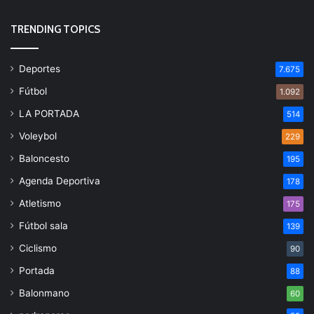
TRENDING TOPICS
Deportes
7.675
Fútbol
1.092
LA PORTADA
514
Voleybol
229
Baloncesto
195
Agenda Deportiva
178
Atletismo
175
Fútbol sala
139
Ciclismo
90
Portada
88
Balonmano
60