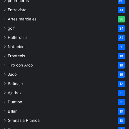
pedroneras
59
Entrevista
41
Artes marciales
38
golf
34
Halterofilia
34
Natación
20
Frontenis
18
Tiro con Arco
16
Judo
16
Patinaje
12
Ajedrez
11
Duatlón
11
Billar
10
Gimnasia Rítmica
10