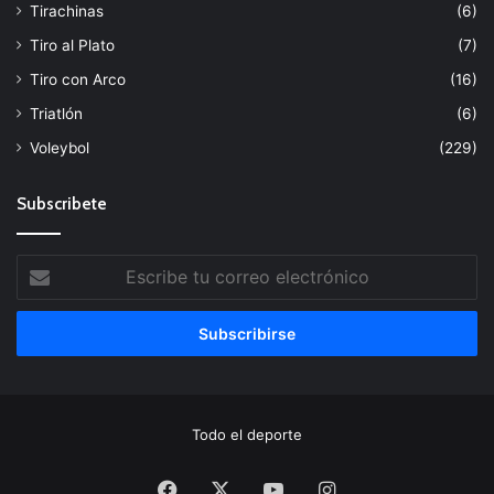
Tirachinas
(6)
Tiro al Plato
(7)
Tiro con Arco
(16)
Triatlón
(6)
Voleybol
(229)
Subscribete
Escribe
tu
correo
electrónico
Todo el deporte
Facebook
X
YouTube
Instagram