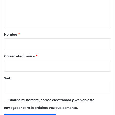
e
n
t
a
r
Nombre
*
i
o
*
Correo electrónico
*
Web
Guarda mi nombre, correo electrónico y web en este
navegador para la próxima vez que comente.