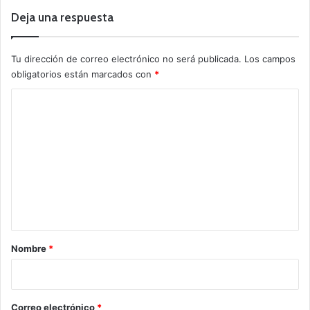
Deja una respuesta
Tu dirección de correo electrónico no será publicada.
Los campos
obligatorios están marcados con
*
C
o
m
e
n
t
a
r
Nombre
*
i
o
*
Correo electrónico
*