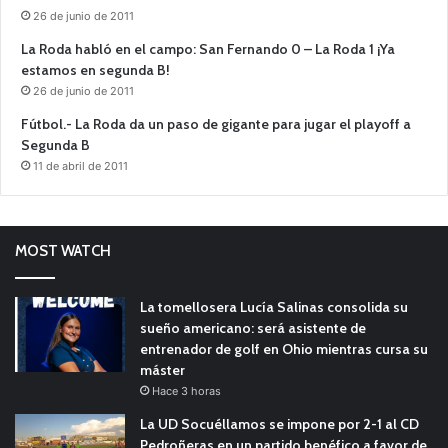
26 de junio de 2011
La Roda habló en el campo: San Fernando 0 – La Roda 1 ¡Ya
estamos en segunda B!
26 de junio de 2011
Fútbol.- La Roda da un paso de gigante para jugar el playoff a
Segunda B
11 de abril de 2011
MOST WATCH
La tomellosera Lucía Salinas consolida su
sueño americano: será asistente de
entrenador de golf en Ohio mientras cursa su
máster
Hace 3 horas
La UD Socuéllamos se impone por 2-1 al CD
Pedroñeras en un partido benéfico a favor de