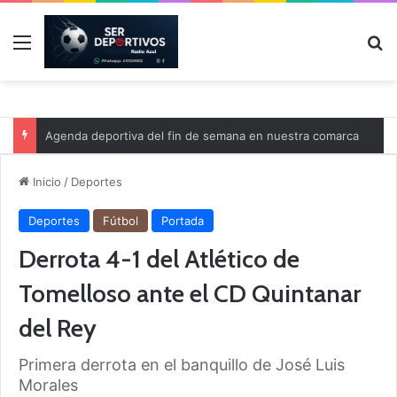
Menú
B
Agenda deportiva del fin de semana en nuestra comarca
Inicio
/
Deportes
Deportes
Fútbol
Portada
Derrota 4-1 del Atlético de
Tomelloso ante el CD Quintanar
del Rey
Primera derrota en el banquillo de José Luis
Morales