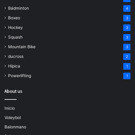
Bádminton
4
Boxeo
3
Hockey
3
Squash
3
Mountain Bike
3
ducross
2
Hípica
1
Powerlifting
1
About us
Inicio
Voleybol
Balonmano