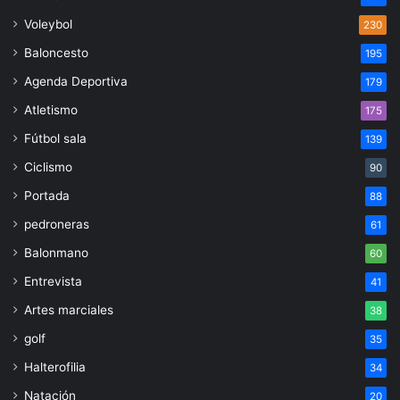
Voleybol
230
Baloncesto
195
Agenda Deportiva
179
Atletismo
175
Fútbol sala
139
Ciclismo
90
Portada
88
pedroneras
61
Balonmano
60
Entrevista
41
Artes marciales
38
golf
35
Halterofilia
34
Natación
20