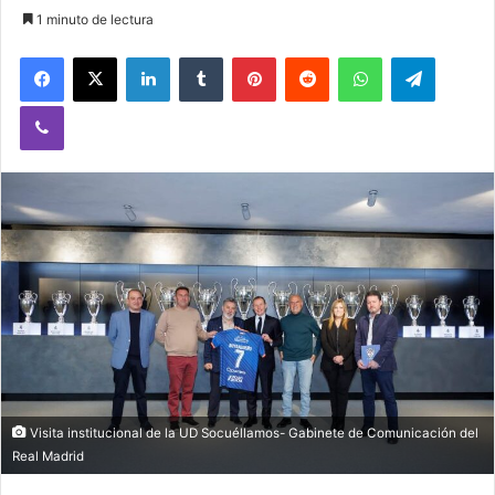
1 minuto de lectura
Facebook
X
LinkedIn
Tumblr
Pinterest
Reddit
WhatsApp
Telegram
Viber
Visita institucional de la UD Socuéllamos- Gabinete de Comunicación del
Real Madrid