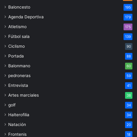
Baloncesto
195
Agenda Deportiva
179
Atletismo
175
Fútbol sala
139
Ciclismo
90
Portada
88
Balonmano
60
pedroneras
59
Entrevista
41
Artes marciales
38
golf
34
Halterofilia
34
Natación
20
Frontenis
18