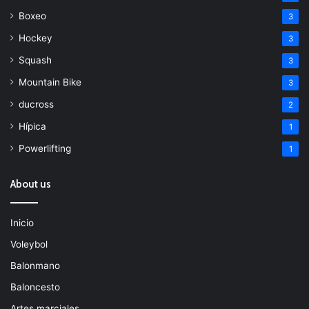
Boxeo
3
Hockey
3
Squash
3
Mountain Bike
3
ducross
2
Hípica
1
Powerlifting
1
About us
Inicio
Voleybol
Balonmano
Baloncesto
Artes marciales