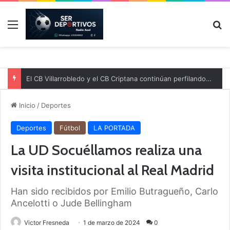
Menú
B
El CB Villarrobledo y el CB Criptana continúan perfilando sus plantillas
Inicio
/
Deportes
Deportes
Fútbol
LA PORTADA
La UD Socuéllamos realiza una
visita institucional al Real Madrid
Han sido recibidos por Emilio Butragueño, Carlo
Ancelotti o Jude Bellingham
Victor Fresneda
1 de marzo de 2024
0