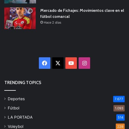
Mercado de Fichajes: Movimientos clave en el
fútbol comarcal
Hace 2 días
Facebook
X
YouTube
Instagram
TRENDING TOPICS
Deportes
7.677
Fútbol
1.093
LA PORTADA
514
Voleybol
229