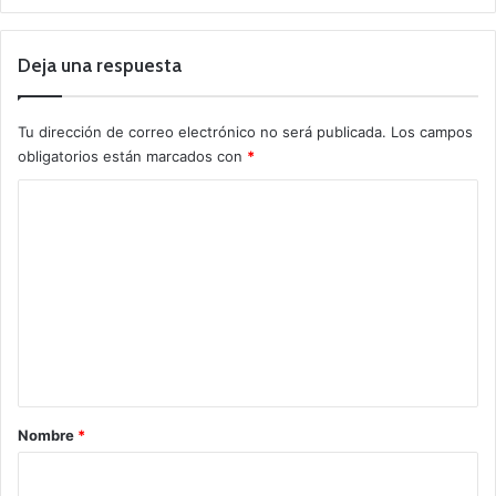
Deja una respuesta
Tu dirección de correo electrónico no será publicada.
Los campos
obligatorios están marcados con
*
C
o
m
e
n
t
a
r
Nombre
*
i
o