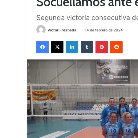
Socuéllamos ante e
Segunda victoria consecutiva d
Victor Fresneda
14 de febrero de 2024
Facebook
X
LinkedIn
Tumblr
Pinterest
Reddit