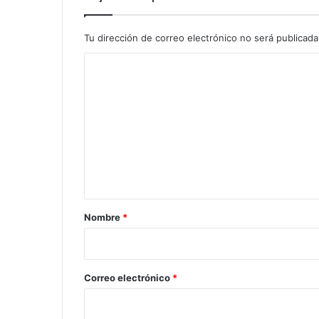
Tu dirección de correo electrónico no será publicada
C
o
m
e
n
t
a
r
Nombre
*
i
o
*
Correo electrónico
*