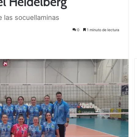
l Heidelberg
e las socuellaminas
0
1 minuto de lectura