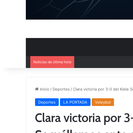
Noticias de última hora
Ya se conoce la composición d
Inicio
/
Deportes
/
Clara victoria por 3-0 del Kiele
Deportes
LA PORTADA
Voleybol
Clara victoria por 3