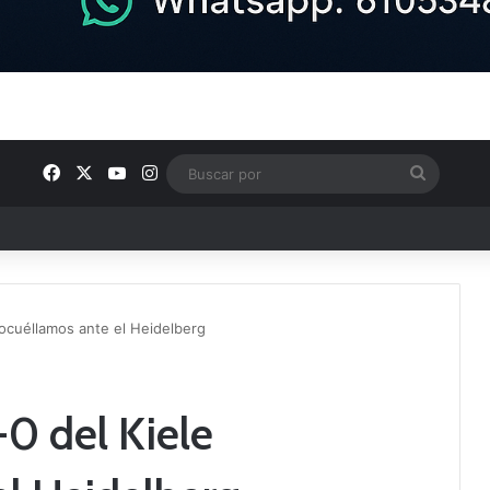
Facebook
X
YouTube
Instagram
Buscar
por
e los Grupos de Preferente y el calendario
 Socuéllamos ante el Heidelberg
-0 del Kiele