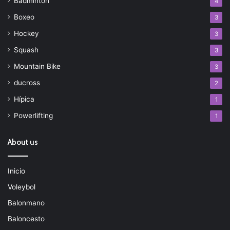
Bádminton
4
Boxeo
3
Hockey
3
Squash
3
Mountain Bike
3
ducross
2
Hípica
1
Powerlifting
1
About us
Inicio
Voleybol
Balonmano
Baloncesto