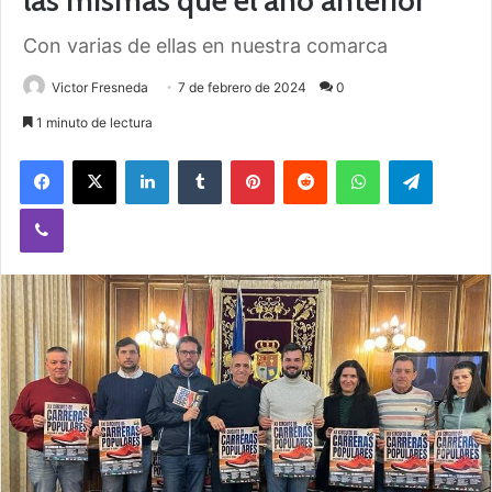
las mismas que el año anterior
Con varias de ellas en nuestra comarca
Victor Fresneda
7 de febrero de 2024
0
1 minuto de lectura
Facebook
X
LinkedIn
Tumblr
Pinterest
Reddit
WhatsApp
Telegram
Viber