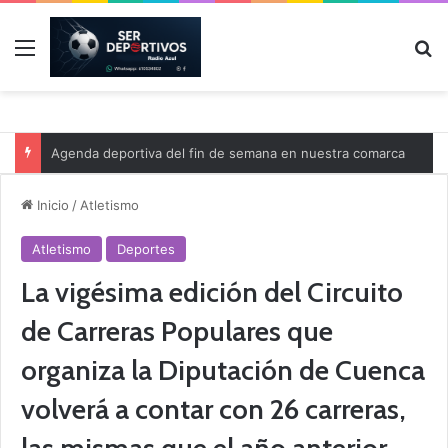
Menú
B
Agenda deportiva del fin de semana en nuestra comarca
Inicio
/
Atletismo
Atletismo
Deportes
La vigésima edición del Circuito
de Carreras Populares que
organiza la Diputación de Cuenca
volverá a contar con 26 carreras,