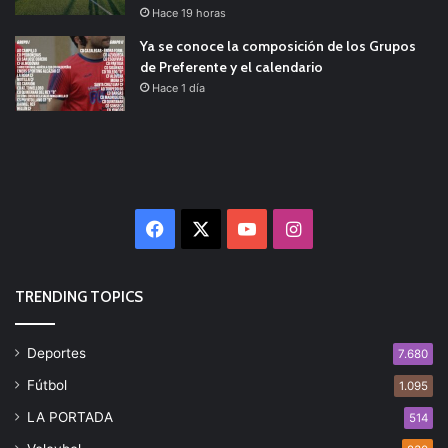
Hace 19 horas
Ya se conoce la composición de los Grupos
de Preferente y el calendario
Hace 1 día
Facebook
X
YouTube
Instagram
TRENDING TOPICS
Deportes
7.680
Fútbol
1.095
LA PORTADA
514