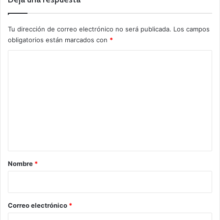
Tu dirección de correo electrónico no será publicada.
Los campos
obligatorios están marcados con
*
C
o
m
e
n
t
a
r
Nombre
*
i
o
*
Correo electrónico
*