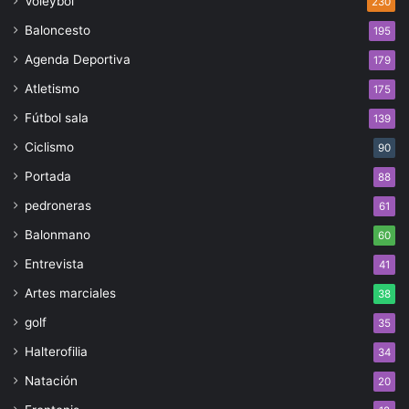
Voleybol
230
Baloncesto
195
Agenda Deportiva
179
Atletismo
175
Fútbol sala
139
Ciclismo
90
Portada
88
pedroneras
61
Balonmano
60
Entrevista
41
Artes marciales
38
golf
35
Halterofilia
34
Natación
20