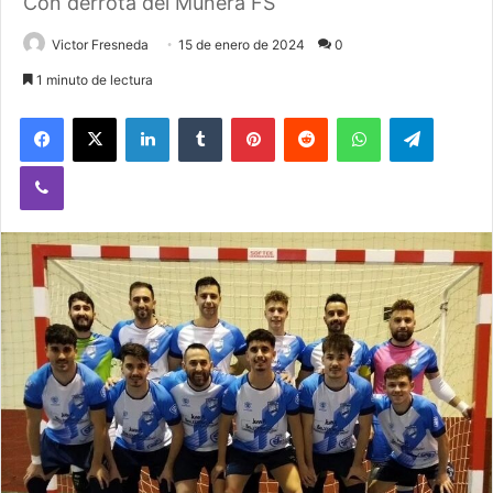
Con derrota del Munera FS
Victor Fresneda
15 de enero de 2024
0
1 minuto de lectura
Facebook
X
LinkedIn
Tumblr
Pinterest
Reddit
WhatsApp
Telegram
Viber