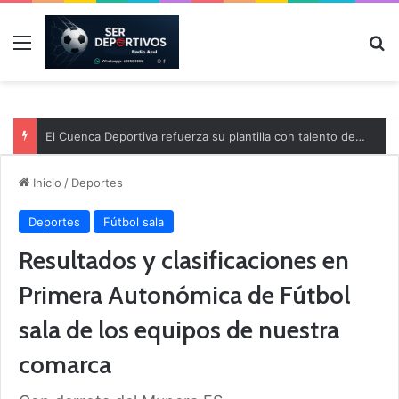
Menú
B
El Cuenca Deportiva refuerza su plantilla con talento de la comarca
Inicio
/
Deportes
Deportes
Fútbol sala
Resultados y clasificaciones en
Primera Autonómica de Fútbol
sala de los equipos de nuestra
comarca