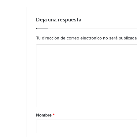
Deja una respuesta
Tu dirección de correo electrónico no será publicada
C
o
m
e
n
t
a
r
Nombre
*
i
o