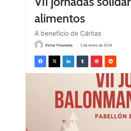
VII jornadas solida
alimentos
A beneficio de Cáritas
Victor Fresneda
2 de enero de 2024
Facebook
X
LinkedIn
Tumblr
Pinterest
Reddit