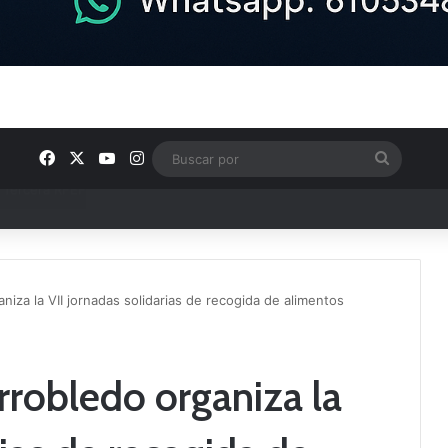
Facebook
X
YouTube
Instagram
Buscar
por
ntos clave en el fútbol comarcal
niza la VII jornadas solidarias de recogida de alimentos
rrobledo organiza la