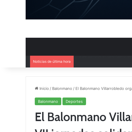
Noticias de última hora
Mercado de Fichajes: Movimie
Inicio
/
Balonmano
/
El Balonmano Villarrobledo orga
Balonmano
Deportes
El Balonmano Villa