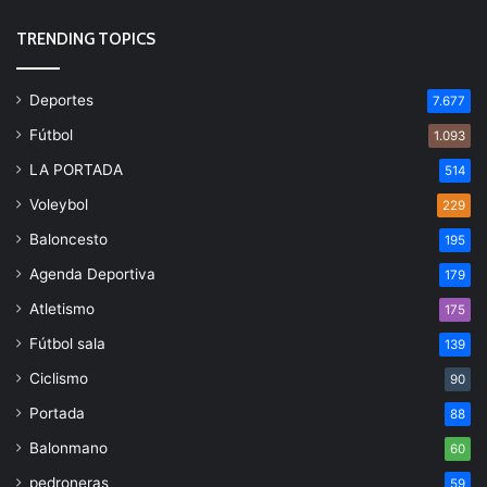
TRENDING TOPICS
Deportes
7.677
Fútbol
1.093
LA PORTADA
514
Voleybol
229
Baloncesto
195
Agenda Deportiva
179
Atletismo
175
Fútbol sala
139
Ciclismo
90
Portada
88
Balonmano
60
pedroneras
59