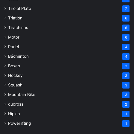
Tiro al Plato
7
Triatlón
6
Tirachinas
6
Motor
6
Padel
4
Bádminton
4
Boxeo
3
Hockey
3
Squash
3
Mountain Bike
3
ducross
2
Hípica
1
Powerlifting
1