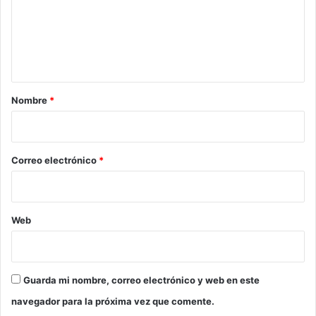
e
n
t
a
r
Nombre
*
i
o
*
Correo electrónico
*
Web
Guarda mi nombre, correo electrónico y web en este
navegador para la próxima vez que comente.