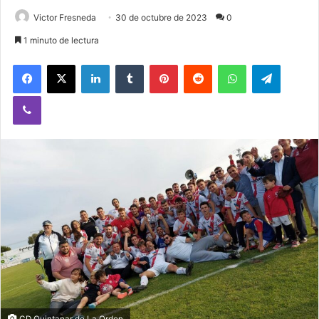
Victor Fresneda
30 de octubre de 2023
0
1 minuto de lectura
Facebook
X
LinkedIn
Tumblr
Pinterest
Reddit
WhatsApp
Telegram
Viber
CD Quintanar de La Orden