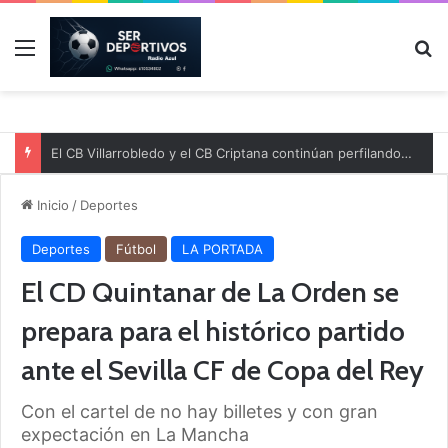
Menú
B
El CB Villarrobledo y el CB Criptana continúan perfilando sus plantillas
Inicio
/
Deportes
Deportes
Fútbol
LA PORTADA
El CD Quintanar de La Orden se
prepara para el histórico partido
ante el Sevilla CF de Copa del Rey
Con el cartel de no hay billetes y con gran
expectación en La Mancha