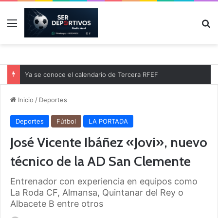
Menú
B
Ya se conoce el calendario de Tercera RFEF
Inicio
/
Deportes
Deportes
Fútbol
LA PORTADA
José Vicente Ibáñez «Jovi», nuevo
técnico de la AD San Clemente
Entrenador con experiencia en equipos como
La Roda CF, Almansa, Quintanar del Rey o
Albacete B entre otros