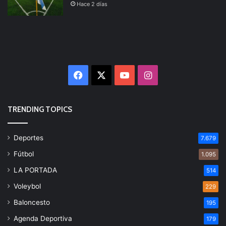
Hace 2 días
Facebook
X
YouTube
Instagram
TRENDING TOPICS
Deportes
7.679
Fútbol
1.095
LA PORTADA
514
Voleybol
229
Baloncesto
195
Agenda Deportiva
179