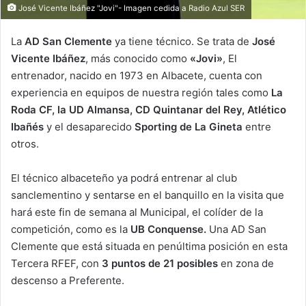
José Vicente Ibáñez "Jovi"- Imagen cedida a Radio Azul SER
La
AD San Clemente
ya tiene técnico. Se trata de
José
Vicente Ibáñez
, más conocido como
«Jovi»
, El
entrenador, nacido en 1973 en Albacete, cuenta con
experiencia en equipos de nuestra región tales como
La
Roda CF, la UD Almansa, CD Quintanar del Rey, Atlético
Ibañés
y el desaparecido
Sporting de La Gineta
entre
otros.
El técnico albaceteño ya podrá entrenar al club
sanclementino y sentarse en el banquillo en la visita que
hará este fin de semana al Municipal, el colíder de la
competición, como es la
UB Conquense.
Una AD San
Clemente que está situada en penúltima posición en esta
Tercera RFEF, con
3 puntos de 21 posibles
en zona de
descenso a Preferente.