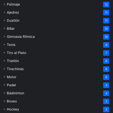
Patinaje
12
Ajedrez
11
Duatlón
11
Billar
10
Gimnasia Rítmica
10
Tenis
9
Tiro al Plato
7
Triatlón
6
Tirachinas
6
Motor
6
Padel
4
Bádminton
4
Boxeo
3
Hockey
3