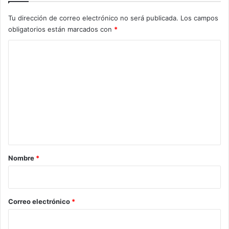
Tu dirección de correo electrónico no será publicada.
Los campos
obligatorios están marcados con
*
C
o
m
e
n
t
a
r
Nombre
*
i
o
*
Correo electrónico
*