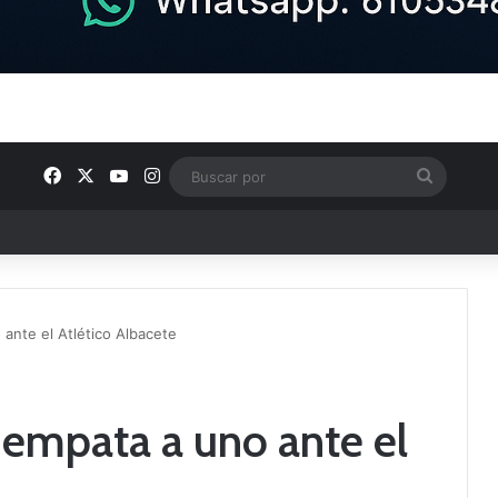
Facebook
X
YouTube
Instagram
Buscar
por
e los Grupos de Preferente y el calendario
 ante el Atlético Albacete
o empata a uno ante el