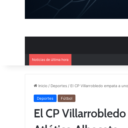
Noticias de última hora
Ya se conoce la composición d
Inicio
/
Deportes
/
El CP Villarrobledo empata a uno
Deportes
Fútbol
El CP Villarrobled