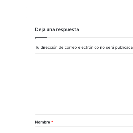
Deja una respuesta
Tu dirección de correo electrónico no será publicada
C
o
m
e
n
t
a
r
Nombre
*
i