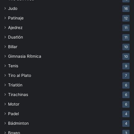
Judo
16
Patinaje
12
Ajedrez
11
Duatlón
11
Billar
10
Gimnasia Rítmica
10
Tenis
9
Tiro al Plato
7
Triatlón
6
Tirachinas
6
Motor
6
Padel
4
Bádminton
4
Boxeo
3