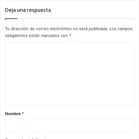
Deja una respuesta
Tu dirección de correo electrónico no será publicada.
Los campos
obligatorios están marcados con
*
C
o
m
e
n
t
a
r
Nombre
*
i
o