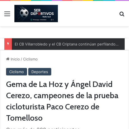
Menú
B
El CB Villarrobledo y el CB Criptana continúan perfilando sus plantillas
Inicio
/
Ciclismo
Ciclismo
Deportes
Gema de La Hoz y Ángel David
Cerezo, campeones de la prueba
cicloturista Paco Cerezo de
Tomelloso