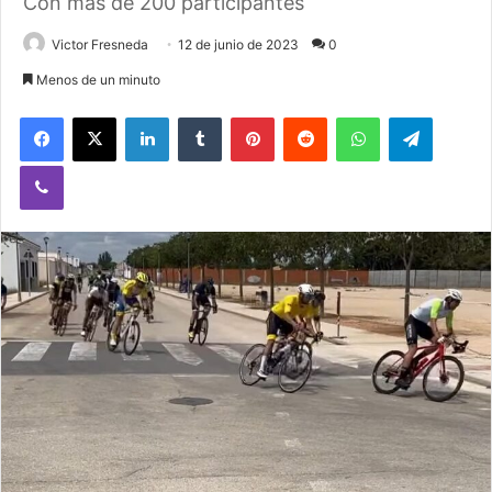
Con más de 200 participantes
Victor Fresneda
12 de junio de 2023
0
Menos de un minuto
Facebook
X
LinkedIn
Tumblr
Pinterest
Reddit
WhatsApp
Telegram
Viber