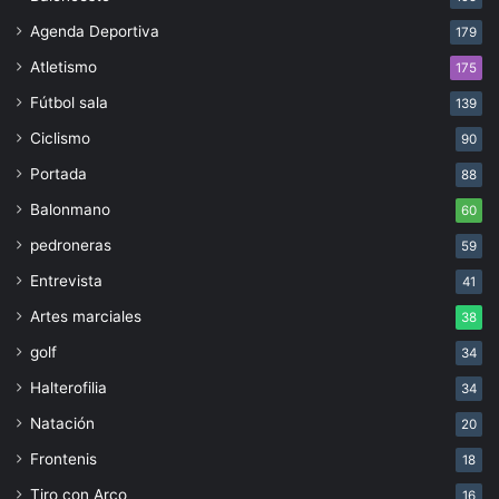
Agenda Deportiva
179
Atletismo
175
Fútbol sala
139
Ciclismo
90
Portada
88
Balonmano
60
pedroneras
59
Entrevista
41
Artes marciales
38
golf
34
Halterofilia
34
Natación
20
Frontenis
18
Tiro con Arco
16