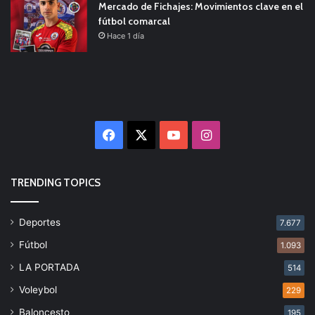
Mercado de Fichajes: Movimientos clave en el
fútbol comarcal
Hace 1 día
Facebook
X
YouTube
Instagram
TRENDING TOPICS
Deportes
7.677
Fútbol
1.093
LA PORTADA
514
Voleybol
229
Baloncesto
195