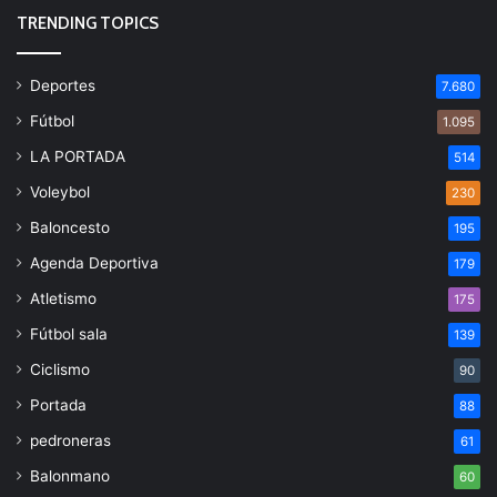
TRENDING TOPICS
Deportes
7.680
Fútbol
1.095
LA PORTADA
514
Voleybol
230
Baloncesto
195
Agenda Deportiva
179
Atletismo
175
Fútbol sala
139
Ciclismo
90
Portada
88
pedroneras
61
Balonmano
60