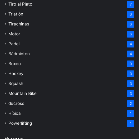
Tiro al Plato
7
Triatlón
6
Tirachinas
6
Motor
6
Padel
4
Bádminton
4
Boxeo
3
Hockey
3
Squash
3
Mountain Bike
3
ducross
2
Hípica
1
Powerlifting
1