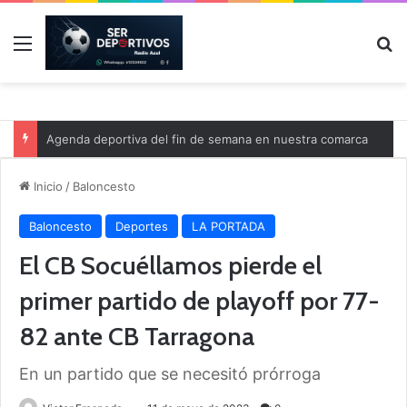
Menú
B
Agenda deportiva del fin de semana en nuestra comarca
Inicio
/
Baloncesto
Baloncesto
Deportes
LA PORTADA
El CB Socuéllamos pierde el
primer partido de playoff por 77-
82 ante CB Tarragona
En un partido que se necesitó prórroga