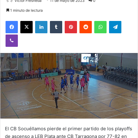
Victor Fresneda
11 de mayo de 2023
0
1 minuto de lectura
Facebook
X
LinkedIn
Tumblr
Pinterest
Reddit
WhatsApp
Telegram
Viber
El CB Socuéllamos pierde el primer partido de los playoffs
de ascenso a LEB Plata ante CB Tarragona por 77-82 en